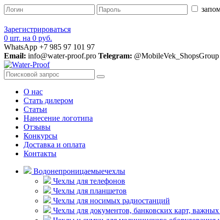
запом
Зарегистрироваться
0 шт.
на
0 руб.
WhatsApp +7 985 97 101 97
Email:
info@water-proof.pro
Telegram:
@MobileVek_ShopsGroup
О нас
Стать дилером
Статьи
Нанесение логотипа
Отзывы
Конкурсы
Доставка и оплата
Контакты
Водонепроницаемые
чехлы
Чехлы для телефонов
Чехлы для планшетов
Чехлы для носимых радиостанций
Чехлы для документов, банковских карт, важных