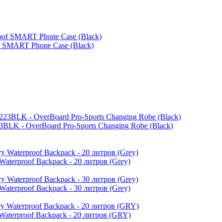
 SMART Phone Case (Black)
LK - OverBoard Pro-Sports Changing Robe (Black)
erproof Backpack - 20 литров (Grey)
erproof Backpack - 30 литров (Grey)
terproof Backpack - 20 литров (GRY)