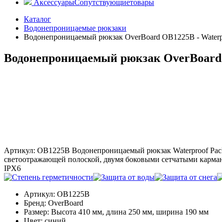
Аксессуары
Сопутствующие
товары
Каталог
Водонепроницаемые рюкзаки
Водонепроницаемый рюкзак OverBoard OB1225B - Waterpr
Водонепроницаемый рюкзак OverBoard O
Артикул: OB1225B
Водонепроницаемый рюкзак Waterproof Pack
светоотражающей полоской, двумя боковыми сетчатыми карман
IPX6
Артикул:
OB1225B
Бренд:
OverBoard
Размер:
Высота 410 мм, длина 250 мм, ширина 190 мм
Цвет:
синий