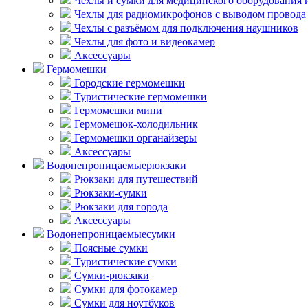
Чехлы и сумки для медицинского оборудования 
Чехлы для радиомикрофонов с выводом провода
Чехлы с разъёмом для подключения наушников
Чехлы для фото и видеокамер
Аксессуары
Гермомешки
Городские гермомешки
Туристические гермомешки
Гермомешки мини
Гермомешок-холодильник
Гермомешки органайзеры
Аксессуары
Водонепроницаемые
рюкзаки
Рюкзаки для путешествий
Рюкзаки-сумки
Рюкзаки для города
Аксессуары
Водонепроницаемые
сумки
Поясные сумки
Туристические сумки
Сумки-рюкзаки
Сумки для фотокамер
Сумки для ноутбуков