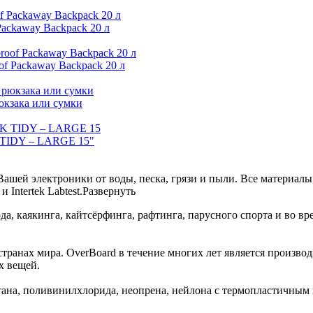
ackaway Backpack 20 л
f Packaway Backpack 20 л
юкзака или сумки
 TIDY – LARGE 15"
шей электроники от воды, песка, грязи и пыли. Все материалы 
 Intertek Labtest.
Развернуть
а, каякинга, кайтсёрфинга, рафтинга, парусного спорта и во в
странах мира. OverBoard в течение многих лет является произв
ых вещей.
етана, поливинилхлорида, неопрена, нейлона с термопластичны