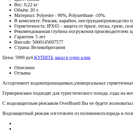
Вес:
0,22 кг
Объём:
20 л
Материал:
Polyester - 90%, Polyurethane -10%.
В комплекте:
Рюкзак, карабин, инструкция/руководство п
Герметичность:
IPX65 - защита от брызг, песка, грязи, си
Рекомендованная глубина погружения производителем:
к
Гарантия:
5 лет
Barcode:
5060145697577
Страна:
Великобритания
Цена:
5999
руб.
КУПИТЬ
заказ в один клик
Описание
Отзывы
Ассортимент водонепроницаемых,универсальных герметичных 
Герморюкзаки подходят для туристического похода, езды на мо
С водозащитным рюкзаком OverBoard Вы не будете волноваться
Водозащитный рюкзак изготовлен из поливинилхлорида и поли