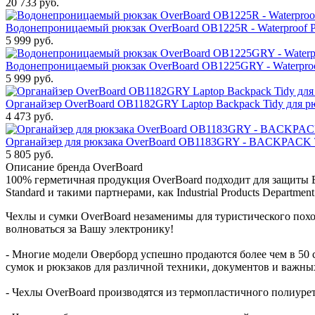
20 733
руб.
Водонепроницаемый рюкзак OverBoard OB1225R - Waterproof P
5 999
руб.
Водонепроницаемый рюкзак OverBoard OB1225GRY - Waterproo
5 999
руб.
Органайзер OverBoard OB1182GRY Laptop Backpack Tidy для р
4 473
руб.
Органайзер для рюкзака OverBoard OB1183GRY - BACKPACK
5 805
руб.
Описание бренда OverBoard
100% герметичная продукция OverBoard подходит для защиты Ва
Standard и такими партнерами, как Industrial Products Department и
Чехлы и сумки OverBoard незаменимы для туристического поход
волноваться за Вашу электронику!
- Многие модели Оверборд успешно продаются более чем в 50 
сумок и рюкзаков для различной техники, документов и важн
- Чехлы OverBoard производятся из термопластичного полиур