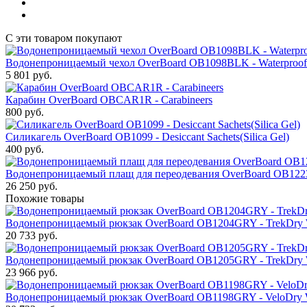
С эти товаром покупают
Водонепроницаемый чехол OverBoard OB1098BLK - Waterproof
5 801
руб.
Карабин OverBoard OBCAR1R - Carabineers
800
руб.
Силикагель OverBoard OB1099 - Desiccant Sachets(Silica Gel)
400
руб.
Водонепроницаемый плащ для переодевания OverBoard OB1223B
26 250
руб.
Похожие товары
Водонепроницаемый рюкзак OverBoard OB1204GRY - TrekDry Wat
20 733
руб.
Водонепроницаемый рюкзак OverBoard OB1205GRY - TrekDry Wat
23 966
руб.
Водонепроницаемый рюкзак OverBoard OB1198GRY - VeloDry Wa