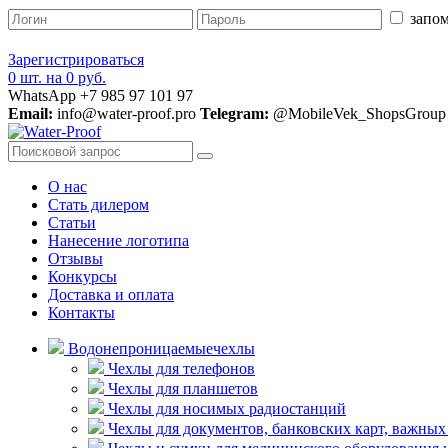
запом
Зарегистрироваться
0 шт.
на
0 руб.
WhatsApp +7 985 97 101 97
Email:
info@water-proof.pro
Telegram:
@MobileVek_ShopsGroup
О нас
Стать дилером
Статьи
Нанесение логотипа
Отзывы
Конкурсы
Доставка и оплата
Контакты
Водонепроницаемые
чехлы
Чехлы для телефонов
Чехлы для планшетов
Чехлы для носимых радиостанций
Чехлы для документов, банковских карт, важных