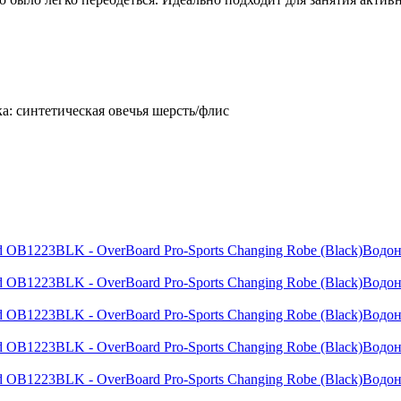
: синтетическая овечья шерсть/флис
Водон
Водон
Водон
Водон
Водон