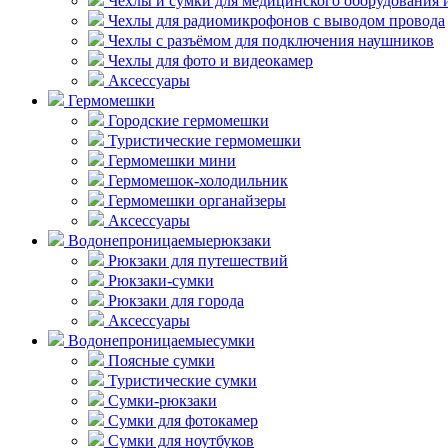
Чехлы и сумки для медицинского оборудования 
Чехлы для радиомикрофонов с выводом провода
Чехлы с разъёмом для подключения наушников
Чехлы для фото и видеокамер
Аксессуары
Гермомешки
Городские гермомешки
Туристические гермомешки
Гермомешки мини
Гермомешок-холодильник
Гермомешки органайзеры
Аксессуары
Водонепроницаемые
рюкзаки
Рюкзаки для путешествий
Рюкзаки-сумки
Рюкзаки для города
Аксессуары
Водонепроницаемые
сумки
Поясные сумки
Туристические сумки
Сумки-рюкзаки
Сумки для фотокамер
Сумки для ноутбуков