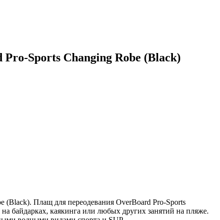
ro-Sports Changing Robe (Black)
(Black). Плащ для переодевания OverBoard Pro-Sports
на байдарках, каякинга или любых других занятий на пляже.
вными водными видами спорта и SUP.