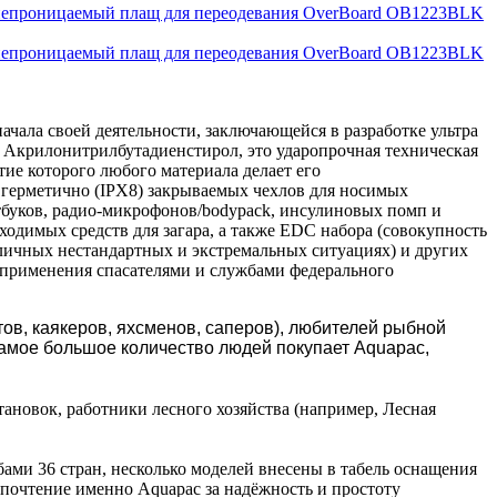
епроницаемый плащ для переодевания OverBoard OB1223BLK
епроницаемый плащ для переодевания OverBoard OB1223BLK
начала своей деятельности, заключающейся в разработке ультра
 Акрилонитрилбутадиенстирол, это ударопрочная техническая
ие которого любого материала делает его
ерметично (IPX8) закрываемых чехлов для носимых
тбуков, радио-микрофонов/bodypack, инсулиновых помп и
бходимых средств для загара, а также EDC набора (совокупность
зличных нестандартных и экстремальных ситуациях) и других
о применения спасателями и службами федерального
ов, каякеров, яхсменов, саперов), любителей рыбной
самое
больш
о
е количество людей покупает
Aquapac,
тановок, работники лесного хозяйства (например, Лесная
ми 36 стран, несколько моделей внесены в табель оснащения
почтение именно Aquapac за надёжность и простоту