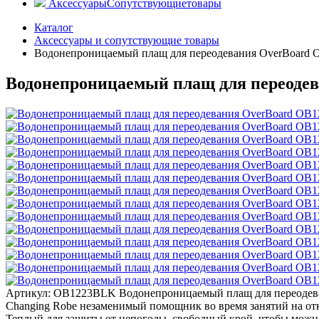
Аксессуары
Сопутствующие
товары
Каталог
Аксессуары и сопутствующие товары
Водонепроницаемый плащ для переодевания OverBoard OB
Водонепроницаемый плащ для переодева
Артикул: OB1223BLK
Водонепроницаемый плащ для переодеван
Changing Robe незаменимый помощник во время занятий на отк
Теплый для защиты от непогоды, свободный крой, чтобы можно