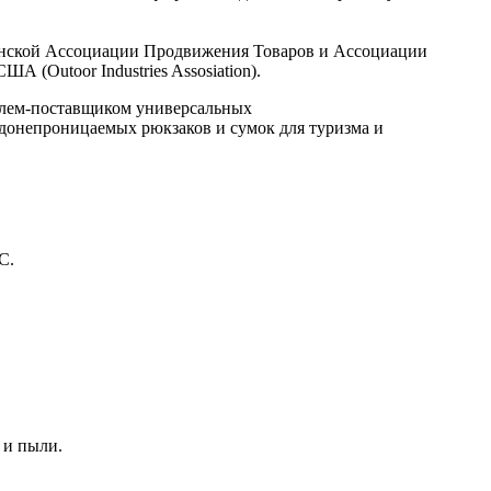
ританской Ассоциации Продвижения Товаров и Ассоциации
 (Outoor Industries Assosiation).
телем-поставщиком универсальных
донепроницаемых рюкзаков и сумок для туризма и
C.
 и пыли.