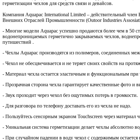
герметизации чехлов для средств связи и девайсов.
Компания Aquapac International Limited – действительный чле
Внешних Отраслей Промышленности (Outoor Industries Assosiat
- Многие модели Aquapac успешно продаются более чем в 50 с
водонепроницаемых герметично закрываемых чехлов, воднепр
путишествий .
- Чехлы Aquapac производятся из полимеров, соединенных меж
- Чехол не обесцвечивается и не теряет своих свойств на протя
- Материал чехла остается эластичным и функциональным при т
- Прозрачная сторона чехла гарантирует качественные фото и в
- Звук проходит через чехол без ощутимых потерь в громкости.
- Для разговора по телефону доставать его из чехла не надо.
- Пользуйтесь сенсорным экраном Touchscreen через материал ч
- Уникальная система герметизации делает чехлы абсолютно в
- При случайном падении в воду чехол с содержимым остается н