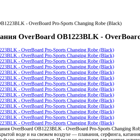
1223BLK - OverBoard Pro-Sports Changing Robe (Black)
ния OverBoard OB1223BLK - OverBoard P
ия OverBoard OB1223BLK - OverBoard Pro-Sports Changing Robe 
рытой воде и на свежем воздухе — плавания, серфинга, катания 
 было легко переодеться. Идеально подходит для занятия акти