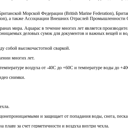
н Британской Морской Федерации (British Marine Federation), Б
ion), а также Ассоциации Внешних Отраслей Промышленности США
транах мира. Aquapac в течение многих лет является производи
оницаемых деловых сумок для документов и важных вещей и во
ду собой высокочастотной сваркой.
жении многих лет.
емпературе воздуха от -40C до +60C и температуре воды до +40
идео снимки.
ехла.
одонепроницаемыми и защищает от попадания воды, снега, песка
а плаву за счет герметичности и воздуха внутри чехла.