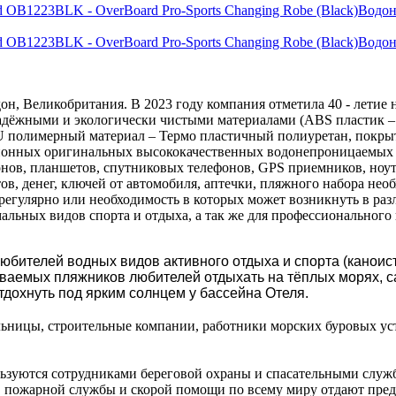
Водон
Водон
дон, Великобритания. В 2023 году компания отметила 40 - летие 
адёжными и экологически чистыми материалами (ABS пластик –
U полимерный материал – Термо пластичный полиуретан, покрыт
онных оригинальных высококачественных водонепроницаемых г
онов, планшетов, спутниковых телефонов, GPS приемников, ноу
ов, денег, ключей от автомобиля, аптечки, пляжного набора нео
регулярно или необходимость в которых может возникнуть в ра
альных видов спорта и отдыха, а так же для профессиональног
бителей водных видов активного отдыха и спорта (каноист
ываемых пляжников
люб
ителей
отдыхать на тёплых морях, 
отдохнуть под ярким солнцем у бассейна Отеля
.
ольницы, строительные компании, работники морских буровых ус
зуются сотрудниками береговой охраны и спасательными служба
, пожарной службы и скорой помощи по всему миру отдают пред