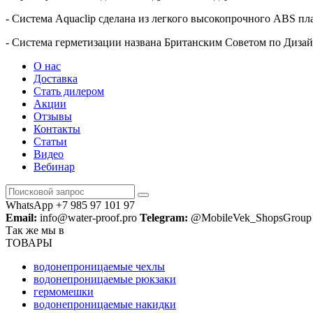
- Система Aquaclip сделана из легкого высокопрочного ABS плас
- Система герметизации названа Британским Советом по Диза
О нас
Доставка
Стать дилером
Акции
Отзывы
Контакты
Статьи
Видео
Вебинар
WhatsApp +7 985 97 101 97
Email:
info@water-proof.pro
Telegram:
@MobileVek_ShopsGroup
Так же мы в
ТОВАРЫ
водонепроницаемые чехлы
водонепроницаемые рюкзаки
гермомешки
водонепроницаемые накидки