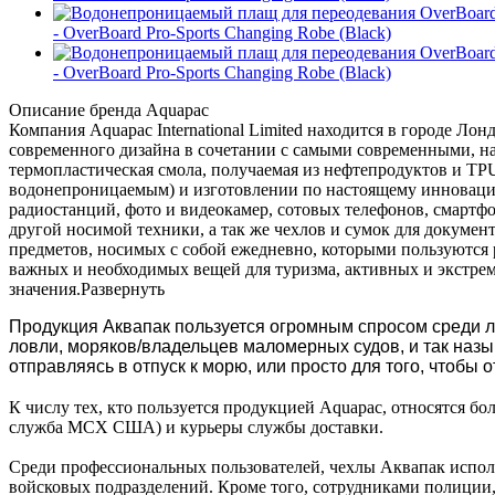
- OverBoard Pro-Sports Changing Robe (Black)
- OverBoard Pro-Sports Changing Robe (Black)
Описание бренда Aquapac
Компания Aquapac International Limited находится в городе Лон
современного дизайна в сочетании с самыми современными, н
термопластическая смола, получаемая из нефтепродуктов и TP
водонепроницаемым) и изготовлении по настоящему инноваци
радиостанций, фото и видеокамер, сотовых телефонов, смартф
другой носимой техники, а так же чехлов и сумок для документ
предметов, носимых с собой ежедневно, которыми пользуются 
важных и необходимых вещей для туризма, активных и экстрем
значения.
Развернуть
Продукция Аквапак пользуется огромным спросом среди лю
ловли,
моряков/владельцев маломерных судов
,
и так наз
отправляясь в отпуск к морю, или просто для того, чтобы 
К числу тех, кто пользуется продукцией Aquapac, относятся б
служба МСХ США) и курьеры службы доставки.
Среди профессиональных пользователей, чехлы Аквапак исполь
войсковых подразделений. Кроме того, сотрудниками полиции