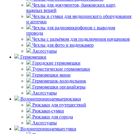
Чехлы для документов, банковских карт,
важных вещей
Чехлы и сумки для медицинского оборудования
и аптечки
Чехлы для радиомикрофонов с выводом
провода
Чехлы с разъёмом для подключения наушников
Чехлы для фото и видеокамер
Аксессуары
Гермомешки
Городские гермомешки
Туристические гермомешки
Гермомешки мини
Гермомешок-холодильник
Гермомешки органайзеры
Аксессуары
Водонепроницаемые
рюкзаки
Рюкзаки для путешествий
Рюкзаки-сумки
Рюкзаки для города
Аксессуары
Водонепроницаемые
сумки