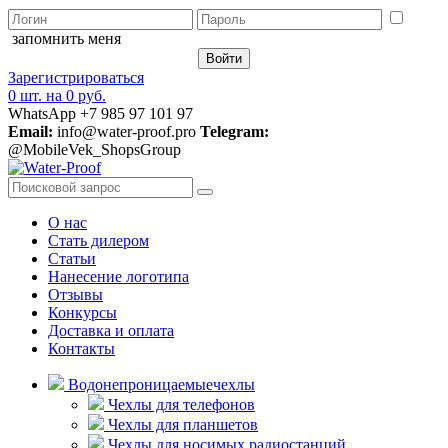
запомнить меня
Зарегистрироваться
0 шт.
на
0 руб.
WhatsApp +7 985 97 101 97
Email:
info@water-proof.pro
Telegram:
@MobileVek_ShopsGroup
О нас
Стать дилером
Статьи
Нанесение логотипа
Отзывы
Конкурсы
Доставка и оплата
Контакты
Водонепроницаемые
чехлы
Чехлы для телефонов
Чехлы для планшетов
Чехлы для носимых радиостанций