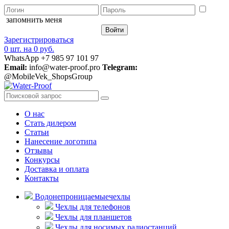
запомнить меня
Зарегистрироваться
0 шт.
на
0 руб.
WhatsApp +7 985 97 101 97
Email:
info@water-proof.pro
Telegram:
@MobileVek_ShopsGroup
О нас
Стать дилером
Статьи
Нанесение логотипа
Отзывы
Конкурсы
Доставка и оплата
Контакты
Водонепроницаемые
чехлы
Чехлы для телефонов
Чехлы для планшетов
Чехлы для носимых радиостанций