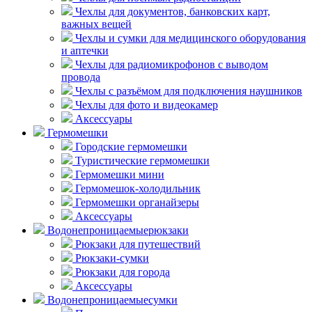
Чехлы для документов, банковских карт,
важных вещей
Чехлы и сумки для медицинского оборудования
и аптечки
Чехлы для радиомикрофонов с выводом
провода
Чехлы с разъёмом для подключения наушников
Чехлы для фото и видеокамер
Аксессуары
Гермомешки
Городские гермомешки
Туристические гермомешки
Гермомешки мини
Гермомешок-холодильник
Гермомешки органайзеры
Аксессуары
Водонепроницаемые
рюкзаки
Рюкзаки для путешествий
Рюкзаки-сумки
Рюкзаки для города
Аксессуары
Водонепроницаемые
сумки