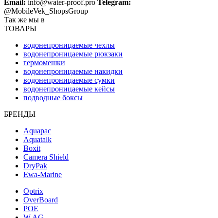
Email:
info@water-proof.pro
Telegram:
@MobileVek_ShopsGroup
Так же мы в
ТОВАРЫ
водонепроницаемые чехлы
водонепроницаемые рюкзаки
гермомешки
водонепроницаемые накидки
водонепроницаемые сумки
водонепроницаемые кейсы
подводные боксы
БРЕНДЫ
Aquapac
Aquatalk
Boxit
Camera Shield
DryPak
Ewa-Marine
Optrix
OverBoard
POE
W.AG