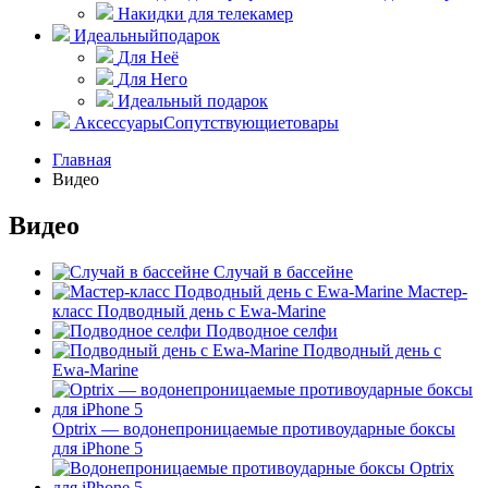
Накидки для телекамер
Идеальный
подарок
Для Неё
Для Него
Идеальный подарок
Аксессуары
Сопутствующие
товары
Главная
Видео
Видео
Случай в бассейне
Мастер-
класс Подводный день c Ewa-Marine
Подводное селфи
Подводный день с
Ewa-Marine
Optrix — водонепроницаемые противоударные боксы
для iPhone 5