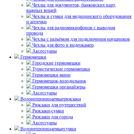
Чехлы для документов, банковских карт,
важных вещей
Чехлы и сумки для медицинского оборудования
и аптечки
Чехлы для радиомикрофонов с выводом
провода
Чехлы с разъёмом для подключения наушников
Чехлы для фото и видеокамер
Аксессуары
Гермомешки
Городские гермомешки
Туристические гермомешки
Гермомешки мини
Гермомешок-холодильник
Гермомешки органайзеры
Аксессуары
Водонепроницаемые
рюкзаки
Рюкзаки для путешествий
Рюкзаки-сумки
Рюкзаки для города
Аксессуары
Водонепроницаемые
сумки