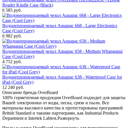
Reader Kindle Case (Black)
6 585
руб.
Водонепроницаемый чехол Aquapac 668 - Large Electronics
Case (Cool Grey)
6 982
руб.
Водонепроницаемый чехол Aquapac 658 - Medium Whanganui
Case (Cool Grey)
4 752
руб.
Водонепроницаемый чехол Aquapac 638 - Waterproof Case for
iPad (Cool Grey)
12 240
руб.
Описание бренда OverBoard
100% герметичная продукция OverBoard подходит для защиты
Вашей электроники от воды, песка, грязи и пыли. Все
материалы высокого качества и протестированы программой
British Standard и такими партнерами, как Industrial Products
Department и Intertek Labtest.
Развернуть
Чехлы и сумки OverBoard незаменимы для туристического