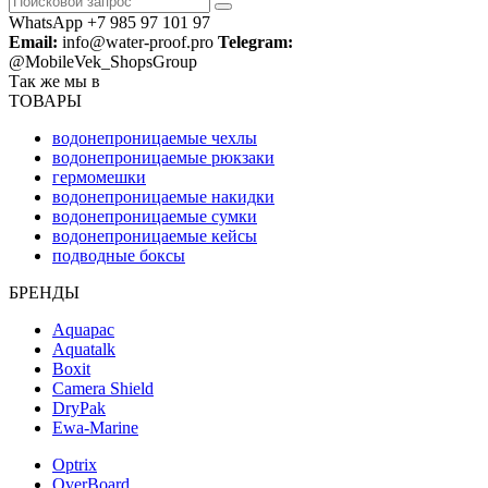
WhatsApp +7 985 97 101 97
Email:
info@water-proof.pro
Telegram:
@MobileVek_ShopsGroup
Так же мы в
ТОВАРЫ
водонепроницаемые чехлы
водонепроницаемые рюкзаки
гермомешки
водонепроницаемые накидки
водонепроницаемые сумки
водонепроницаемые кейсы
подводные боксы
БРЕНДЫ
Aquapac
Aquatalk
Boxit
Camera Shield
DryPak
Ewa-Marine
Optrix
OverBoard