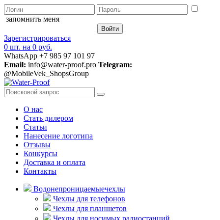
запомнить меня
Зарегистрироваться
0 шт.
на
0 руб.
WhatsApp +7 985 97 101 97
Email:
info@water-proof.pro
Telegram:
@MobileVek_ShopsGroup
О нас
Стать дилером
Статьи
Нанесение логотипа
Отзывы
Конкурсы
Доставка и оплата
Контакты
Водонепроницаемые
чехлы
Чехлы для телефонов
Чехлы для планшетов
Чехлы для носимых радиостанций