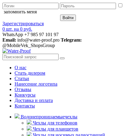
запомнить меня
Зарегистрироваться
0 шт.
на
0 руб.
WhatsApp +7 985 97 101 97
Email:
info@water-proof.pro
Telegram:
@MobileVek_ShopsGroup
О нас
Стать дилером
Статьи
Нанесение логотипа
Отзывы
Конкурсы
Доставка и оплата
Контакты
Водонепроницаемые
чехлы
Чехлы для телефонов
Чехлы для планшетов
Чехлы для носимых радиостанций