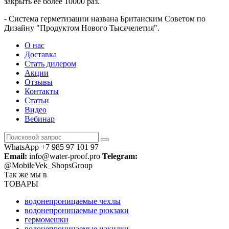
закрыть ее более 10000 раз.
- Система герметизации названа Британским Советом по
Дизайну "Продуктом Нового Тысячелетия".
О нас
Доставка
Стать дилером
Акции
Отзывы
Контакты
Статьи
Видео
Вебинар
WhatsApp +7 985 97 101 97
Email:
info@water-proof.pro
Telegram:
@MobileVek_ShopsGroup
Так же мы в
ТОВАРЫ
водонепроницаемые чехлы
водонепроницаемые рюкзаки
гермомешки
водонепроницаемые накидки