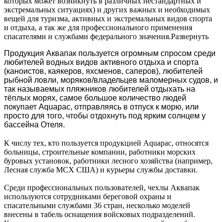
которых может возникнуть в различных нестандартных и
экстремальных ситуациях) и других важных и необходимых
вещей для туризма, активных и экстремальных видов спорта
и отдыха, а так же для профессионального применения
спасателями и службами федерального значения.
Развернуть
Продукция Аквапак пользуется огромным спросом среди
любителей водных видов активного отдыха и спорта
(каноистов, каякеров, яхсменов, саперов), любителей
рыбной ловли,
моряков/владельцев маломерных судов
,
и
так называемых пляжников
люб
ителей
отдыхать на
тёплых морях, самое
больш
о
е количество людей
покупает
Aquapac, отправляясь в отпуск к морю, или
просто для того, чтобы отдохнуть под ярким солнцем у
бассейна Отеля
.
К числу тех, кто пользуется продукцией Aquapac, относятся
больницы, строительные компании, работники морских
буровых установок, работники лесного хозяйства (например,
Лесная служба МСХ США) и курьеры службы доставки.
Среди профессиональных пользователей, чехлы Аквапак
используются сотрудниками береговой охраны и
спасательными службами 36 стран, несколько моделей
внесены в табель оснащения войсковых подразделений.