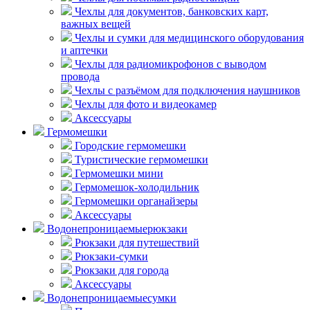
Чехлы для документов, банковских карт,
важных вещей
Чехлы и сумки для медицинского оборудования
и аптечки
Чехлы для радиомикрофонов с выводом
провода
Чехлы с разъёмом для подключения наушников
Чехлы для фото и видеокамер
Аксессуары
Гермомешки
Городские гермомешки
Туристические гермомешки
Гермомешки мини
Гермомешок-холодильник
Гермомешки органайзеры
Аксессуары
Водонепроницаемые
рюкзаки
Рюкзаки для путешествий
Рюкзаки-сумки
Рюкзаки для города
Аксессуары
Водонепроницаемые
сумки