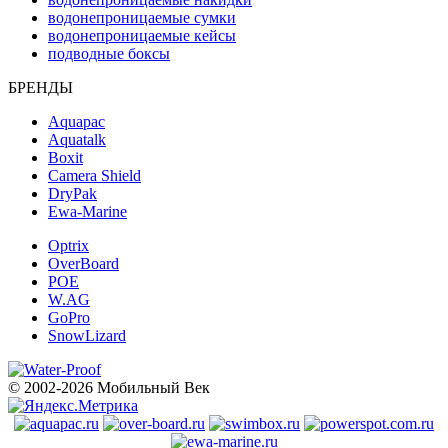
водонепроницаемые сумки
водонепроницаемые кейсы
подводные боксы
БРЕНДЫ
Aquapac
Aquatalk
Boxit
Camera Shield
DryPak
Ewa-Marine
Optrix
OverBoard
POE
W.AG
GoPro
SnowLizard
© 2002-2026 Мобильный Век