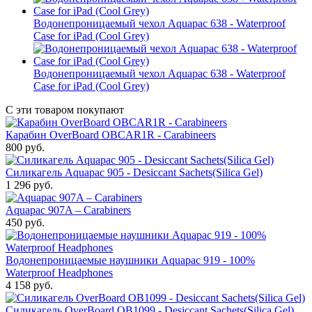
Водонепроницаемый чехол Aquapac 638 - Waterproof
Case for iPad (Cool Grey)
Водонепроницаемый чехол Aquapac 638 - Waterproof
Case for iPad (Cool Grey)
С эти товаром покупают
Карабин OverBoard OBCAR1R - Carabineers
800
руб.
Силикагель Aquapac 905 - Desiccant Sachets(Silica Gel)
1 296
руб.
Aquapac 907A – Carabiners
450
руб.
Водонепроницаемые наушники Aquapac 919 - 100%
Waterproof Headphones
4 158
руб.
Силикагель OverBoard OB1099 - Desiccant Sachets(Silica Gel)