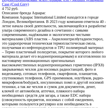
Case (Cool Grey)
4 752
руб.
Описание бренда Aquapac
Компания Aquapac International Limited находится в городе
Лондон, Великобритания. В 2023 году компания отметила 40 -
летие начала своей деятельности, заключающейся в разработке
ультра современного дизайна в сочетании с самыми
современными, надёжными и экологически чистыми
материалами (ABS пластик – Акрилонитрилбутадиенстирол,
это ударопрочная техническая термопластическая смола,
получаемая из нефтепродуктов и TPU полимерный материал
– Термо пластичный полиуретан, покрытие которого любого
материала делает его водонепроницаемым) и изготовлении по
настоящему инновационных оригинальных
высококачественных водонепроницаемых герметично (IPX8)
закрываемых чехлов для носимых радиостанций, фото и
видеокамер, сотовых телефонов, смартфонов, планшетов,
спутниковых телефонов, GPS приемников, ноутбуков, радио-
микрофонов/bodypack, инсулиновых помп и другой носимой
техники, а так же чехлов и сумок для документов, денег,
ключей от автомобиля, аптечки, пляжного набора
необходимых средств для загара, а также EDC набора
(совокупность предметов, носимых с собой ежедневно,
которыми пользуются регулярно или необходимость в