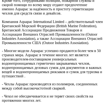
Кроме того, сотрудниками полиции, пожарной службы и
скорой помощи по всему миру отдают предпочтение
именно Aquapac за надёжность и простоту герметизации
чехлов для средств связи и девайсов.
Компания Aquapac International Limited – действительный член
Британской Морской Федерации (British Marine Federation),
Британской Ассоциации Продвижения Товаров и
Ассоциации Внешних Отраслей Промышленности (Outoor
Industries Assosiation), а также Ассоциации Внешних Отраслей
Промышленности США (Outoor Industries Assosiation).
- Многие модели Aquapac успешно продаются более чем в 50
странах мира. Aquapac в течение многих лет является
производителем-поставщиком универсальных
водонепроницаемых герметично закрываемых чехлов,
воднепроницаемых деловых сумок для документов и важных
вещей и водонепроницаемых рюкзаков и сумок для туризма и
путишествий .
- Чехлы Aquapac производятся из полимеров, соединенных
между собой высокочастотной сваркой.
- Чехол не обесцвечивается и не теряет своих свойств на
протяжении многих лет.