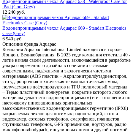
Водонепроницаемый чехол Aquapac 638 - Waterproof Case for
iPad (Cool Grey)
12 240
руб.
Водонепроницаемый чехол Aquapac 669 - Standart Electronics
Case (Grey)
6 940
руб.
Описание бренда Aquapac
Компания Aquapac International Limited находится в городе
Лондон, Великобритания. В 2023 году компания отметила 40 -
летие начала своей деятельности, заключающейся в разработке
ультра современного дизайна в сочетании с самыми
современными, надёжными и экологически чистыми
материалами (ABS пластик – Акрилонитрилбутадиенстирол,
это ударопрочная техническая термопластическая смола,
получаемая из нефтепродуктов и TPU полимерный материал
– Термо пластичный полиуретан, покрытие которого любого
материала делает его водонепроницаемым) и изготовлении по
настоящему инновационных оригинальных
высококачественных водонепроницаемых герметично (IPX8)
закрываемых чехлов для носимых радиостанций, фото и
видеокамер, сотовых телефонов, смартфонов, планшетов,
спутниковых телефонов, GPS приемников, ноутбуков, радио-
микрофонов/bodypack, инсулиновых помп и другой носимой