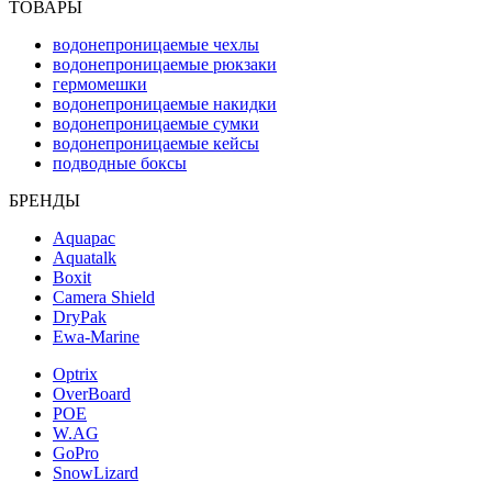
ТОВАРЫ
водонепроницаемые чехлы
водонепроницаемые рюкзаки
гермомешки
водонепроницаемые накидки
водонепроницаемые сумки
водонепроницаемые кейсы
подводные боксы
БРЕНДЫ
Aquapac
Aquatalk
Boxit
Camera Shield
DryPak
Ewa-Marine
Optrix
OverBoard
POE
W.AG
GoPro
SnowLizard