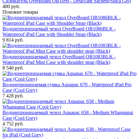
Силикагель OverBoard OB1099 - Desiccant Sachets(Silica Gel)
400
руб.
Похожие товары
Водонепроницаемый чехол OverBoard OB1086BLK -
Waterproof iPad Case with Shoulder Strap (Black)
9 814
руб.
Водонепроницаемый чехол OverBoard OB1083BLK -
Waterproof iPad Mini Case with shoulder strap (Black)
8 540
руб.
Водонепроницаемая сумка Aquapac 670 - Waterproof iPad Pro
Case (Cool Grey)
7 428
руб.
Водонепроницаемый чехол Aquapac 658 - Medium Whanganui
Case (Cool Grey)
4 752
руб.