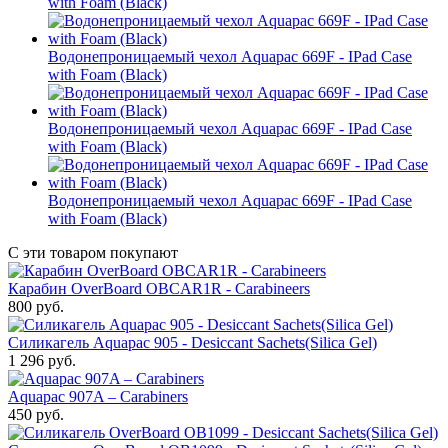
with Foam (Black)
Водонепроницаемый чехол Aquapac 669F - IPad Case
with Foam (Black)
Водонепроницаемый чехол Aquapac 669F - IPad Case
with Foam (Black)
Водонепроницаемый чехол Aquapac 669F - IPad Case
with Foam (Black)
С эти товаром покупают
Карабин OverBoard OBCAR1R - Carabineers
800
руб.
Силикагель Aquapac 905 - Desiccant Sachets(Silica Gel)
1 296
руб.
Aquapac 907A – Carabiners
450
руб.