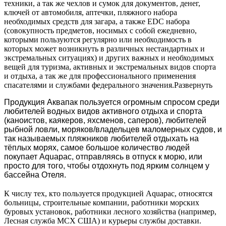
техники, а так же чехлов и сумок для документов, денег,
ключей от автомобиля, аптечки, пляжного набора
необходимых средств для загара, а также EDC набора
(совокупность предметов, носимых с собой ежедневно,
которыми пользуются регулярно или необходимость в
которых может возникнуть в различных нестандартных и
экстремальных ситуациях) и других важных и необходимых
вещей для туризма, активных и экстремальных видов спорта
и отдыха, а так же для профессионального применения
спасателями и службами федерального значения.
Развернуть
Продукция Аквапак пользуется огромным спросом среди
любителей водных видов активного отдыха и спорта
(каноистов, каякеров, яхсменов, саперов), любителей
рыбной ловли,
моряков/владельцев маломерных судов
,
и
так называемых пляжников
люб
ителей
отдыхать на
тёплых морях, самое
больш
о
е количество людей
покупает
Aquapac, отправляясь в отпуск к морю, или
просто для того, чтобы отдохнуть под ярким солнцем у
бассейна Отеля
.
К числу тех, кто пользуется продукцией Aquapac, относятся
больницы, строительные компании, работники морских
буровых установок, работники лесного хозяйства (например,
Лесная служба МСХ США) и курьеры службы доставки.