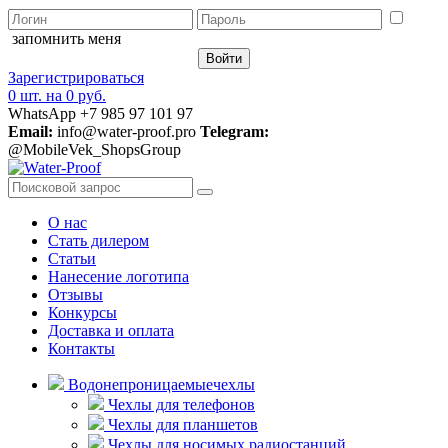
запомнить меня
Зарегистрироваться
0 шт.
на
0 руб.
WhatsApp +7 985 97 101 97
Email:
info@water-proof.pro
Telegram:
@MobileVek_ShopsGroup
О нас
Стать дилером
Статьи
Нанесение логотипа
Отзывы
Конкурсы
Доставка и оплата
Контакты
Водонепроницаемые
чехлы
Чехлы для телефонов
Чехлы для планшетов
Чехлы для носимых радиостанций