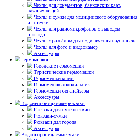
Чехлы для документов, банковских карт,
важных вещей
Чехлы и сумки для медицинского оборудования
и аптечки
Чехлы для радиомикрофонов с выводом
провода
Чехлы с разъёмом для подключения наушников
Чехлы для фото и видеокамер
Аксессуары
Гермомешки
Городские гермомешки
Туристические гермомешки
Гермомешки мини
Гермомешок-холодильник
Гермомешки органайзеры
Аксессуары
Водонепроницаемые
рюкзаки
Рюкзаки для путешествий
Рюкзаки-сумки
Рюкзаки для города
Аксессуары
Водонепроницаемые
сумки