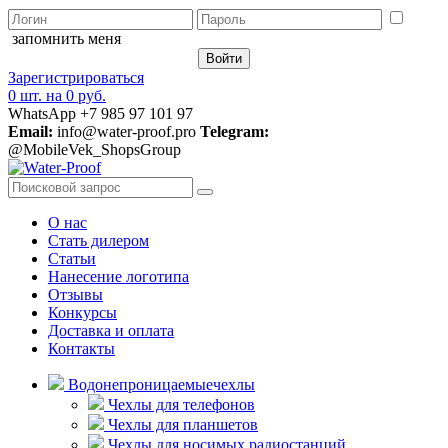
запомнить меня
Зарегистрироваться
0 шт.
на
0 руб.
WhatsApp +7 985 97 101 97
Email:
info@water-proof.pro
Telegram:
@MobileVek_ShopsGroup
О нас
Стать дилером
Статьи
Нанесение логотипа
Отзывы
Конкурсы
Доставка и оплата
Контакты
Водонепроницаемые
чехлы
Чехлы для телефонов
Чехлы для планшетов
Чехлы для носимых радиостанций