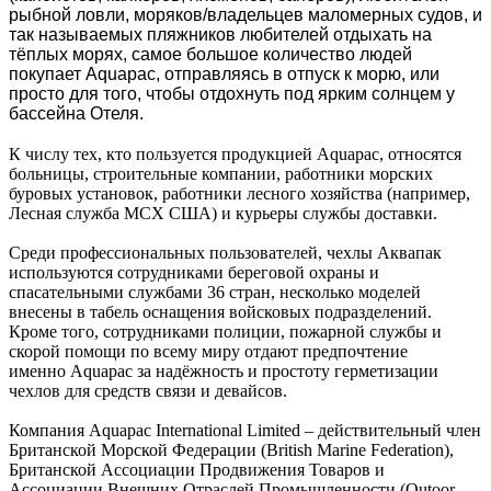
рыбной ловли,
моряков/владельцев маломерных судов
,
и
так называемых пляжников
люб
ителей
отдыхать на
тёплых морях, самое
больш
о
е количество людей
покупает
Aquapac, отправляясь в отпуск к морю, или
просто для того, чтобы отдохнуть под ярким солнцем у
бассейна Отеля
.
К числу тех, кто пользуется продукцией Aquapac, относятся
больницы, строительные компании, работники морских
буровых установок, работники лесного хозяйства (например,
Лесная служба МСХ США) и курьеры службы доставки.
Среди профессиональных пользователей, чехлы Аквапак
используются сотрудниками береговой охраны и
спасательными службами 36 стран, несколько моделей
внесены в табель оснащения войсковых подразделений.
Кроме того, сотрудниками полиции, пожарной службы и
скорой помощи по всему миру отдают предпочтение
именно Aquapac за надёжность и простоту герметизации
чехлов для средств связи и девайсов.
Компания Aquapac International Limited – действительный член
Британской Морской Федерации (British Marine Federation),
Британской Ассоциации Продвижения Товаров и
Ассоциации Внешних Отраслей Промышленности (Outoor