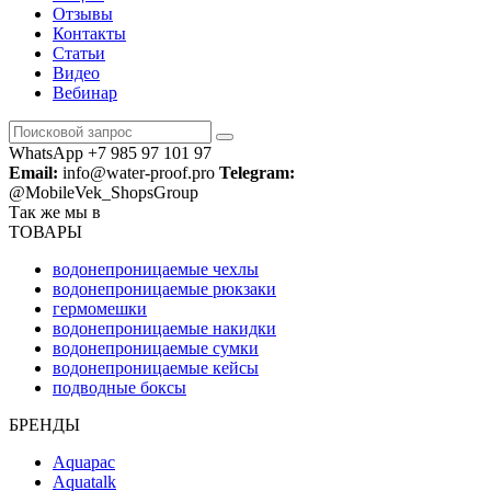
Отзывы
Контакты
Статьи
Видео
Вебинар
WhatsApp +7 985 97 101 97
Email:
info@water-proof.pro
Telegram:
@MobileVek_ShopsGroup
Так же мы в
ТОВАРЫ
водонепроницаемые чехлы
водонепроницаемые рюкзаки
гермомешки
водонепроницаемые накидки
водонепроницаемые сумки
водонепроницаемые кейсы
подводные боксы
БРЕНДЫ
Aquapac
Aquatalk