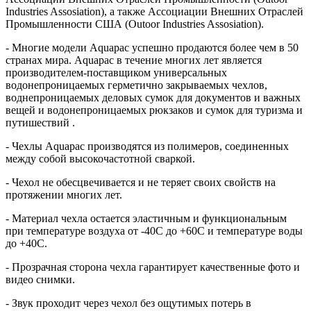
Industries Assosiation), а также Ассоциации Внешних Отраслей
Промышленности США (Outoor Industries Assosiation).
- Многие модели Aquapac успешно продаются более чем в 50
странах мира. Aquapac в течение многих лет является
производителем-поставщиком универсальных
водонепроницаемых герметично закрываемых чехлов,
воднепроницаемых деловых сумок для документов и важных
вещей и водонепроницаемых рюкзаков и сумок для туризма и
путишествий .
- Чехлы Aquapac производятся из полимеров, соединенных
между собой высокочастотной сваркой.
- Чехол не обесцвечивается и не теряет своих свойств на
протяжении многих лет.
- Материал чехла остается эластичным и функциональным
при температуре воздуха от -40C до +60C и температуре воды
до +40C.
- Прозрачная сторона чехла гарантирует качественные фото и
видео снимки.
- Звук проходит через чехол без ощутимых потерь в