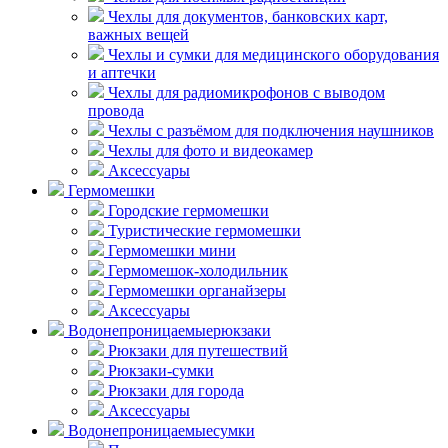
Чехлы для документов, банковских карт,
важных вещей
Чехлы и сумки для медицинского оборудования
и аптечки
Чехлы для радиомикрофонов с выводом
провода
Чехлы с разъёмом для подключения наушников
Чехлы для фото и видеокамер
Аксессуары
Гермомешки
Городские гермомешки
Туристические гермомешки
Гермомешки мини
Гермомешок-холодильник
Гермомешки органайзеры
Аксессуары
Водонепроницаемые
рюкзаки
Рюкзаки для путешествий
Рюкзаки-сумки
Рюкзаки для города
Аксессуары
Водонепроницаемые
сумки