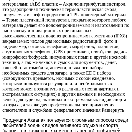
материалами (ABS пластик – Акрилонитрилбутадиенстирол,
это ударопрочная техническая термопластическая смола,
получаемая из нефтепродуктов и TPU полимерный материал
– Термо пластичный полиуретан, покрытие которого любого
материала делает его водонепроницаемым) и изготовлении по
настоящему инновационных оригинальных
высококачественных водонепроницаемых герметично (IPX8)
закрываемых чехлов для носимых радиостанций, фото и
видеокамер, сотовых телефонов, смартфонов, планшетов,
спутниковых телефонов, GPS приемников, ноутбуков, радио-
микрофонов/bodypack, инсулиновых помп и другой носимой
техники, а так же чехлов и сумок для документов, денег,
ключей от автомобиля, аптечки, пляжного набора
необходимых средств для загара, а также EDC набора
(совокупность предметов, носимых с собой ежедневно,
которыми пользуются регулярно или необходимость в
которых может возникнуть в различных нестандартных и
экстремальных ситуациях) и других важных и необходимых
вещей для туризма, активных и экстремальных видов спорта
и отдыха, а так же для профессионального применения
спасателями и службами федерального значения.
Развернуть
Продукция Аквапак пользуется огромным спросом среди
любителей водных видов активного отдыха и спорта
(каноистов, каякеров, яхсменов, саперов), любителей