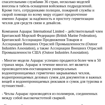
спасательными службами 36 стран, несколько моделей
внесены в табель оснащения войсковых подразделений.
Кроме того, сотрудниками полиции, пожарной службы и
скорой помощи по всему миру отдают предпочтение
именно Aquapac за надёжность и простоту герметизации
чехлов для средств связи и девайсов.
Компания Aquapac International Limited – действительный член
Британской Морской Федерации (British Marine Federation),
Британской Ассоциации Продвижения Товаров и
Ассоциации Внешних Отраслей Промышленности (Outoor
Industries Assosiation), а также Ассоциации Внешних Отраслей
Промышленности США (Outoor Industries Assosiation).
- Многие модели Aquapac успешно продаются более чем в 50
странах мира. Aquapac в течение многих лет является
производителем-поставщиком универсальных
водонепроницаемых герметично закрываемых чехлов,
воднепроницаемых деловых сумок для документов и важных
вещей и водонепроницаемых рюкзаков и сумок для туризма и
путишествий .
- Чехлы Aquapac производятся из полимеров, соединенных
между собой высокочастотной сваркой.