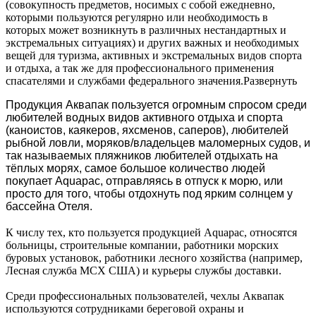
(совокупность предметов, носимых с собой ежедневно,
которыми пользуются регулярно или необходимость в
которых может возникнуть в различных нестандартных и
экстремальных ситуациях) и других важных и необходимых
вещей для туризма, активных и экстремальных видов спорта
и отдыха, а так же для профессионального применения
спасателями и службами федерального значения.
Развернуть
Продукция Аквапак пользуется огромным спросом среди
любителей водных видов активного отдыха и спорта
(каноистов, каякеров, яхсменов, саперов), любителей
рыбной ловли,
моряков/владельцев маломерных судов
,
и
так называемых пляжников
люб
ителей
отдыхать на
тёплых морях, самое
больш
о
е количество людей
покупает
Aquapac, отправляясь в отпуск к морю, или
просто для того, чтобы отдохнуть под ярким солнцем у
бассейна Отеля
.
К числу тех, кто пользуется продукцией Aquapac, относятся
больницы, строительные компании, работники морских
буровых установок, работники лесного хозяйства (например,
Лесная служба МСХ США) и курьеры службы доставки.
Среди профессиональных пользователей, чехлы Аквапак
используются сотрудниками береговой охраны и