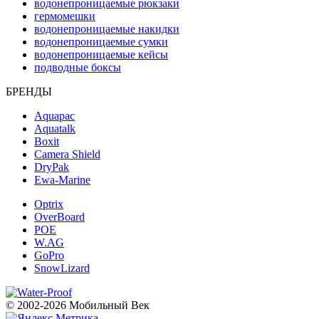
водонепроницаемые рюкзаки
гермомешки
водонепроницаемые накидки
водонепроницаемые сумки
водонепроницаемые кейсы
подводные боксы
БРЕНДЫ
Aquapac
Aquatalk
Boxit
Camera Shield
DryPak
Ewa-Marine
Optrix
OverBoard
POE
W.AG
GoPro
SnowLizard
© 2002-2026 Мобильный Век