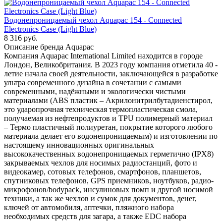
Водонепроницаемый чехол Aquapac 154 - Connected
Electronics Case (Light Blue)
8 316
руб.
Описание бренда Aquapac
Компания Aquapac International Limited находится в городе
Лондон, Великобритания. В 2023 году компания отметила 40 -
летие начала своей деятельности, заключающейся в разработке
ультра современного дизайна в сочетании с самыми
современными, надёжными и экологически чистыми
материалами (ABS пластик – Акрилонитрилбутадиенстирол,
это ударопрочная техническая термопластическая смола,
получаемая из нефтепродуктов и TPU полимерный материал
– Термо пластичный полиуретан, покрытие которого любого
материала делает его водонепроницаемым) и изготовлении по
настоящему инновационных оригинальных
высококачественных водонепроницаемых герметично (IPX8)
закрываемых чехлов для носимых радиостанций, фото и
видеокамер, сотовых телефонов, смартфонов, планшетов,
спутниковых телефонов, GPS приемников, ноутбуков, радио-
микрофонов/bodypack, инсулиновых помп и другой носимой
техники, а так же чехлов и сумок для документов, денег,
ключей от автомобиля, аптечки, пляжного набора
необходимых средств для загара, а также EDC набора