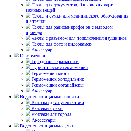
Чехлы для документов, банковских карт,
важных вещей
Чехлы и сумки для медицинского оборудования
и аптечки
Чехлы для радиомикрофонов с выводом
провода
Чехлы с разъёмом для подключения наушников
Чехлы для фото и видеокамер
Аксессуары
Гермомешки
Городские гермомешки
Туристические гермомешки
Гермомешки мини
Гермомешок-холодильник
Гермомешки органайзеры
Аксессуары
Водонепроницаемые
рюкзаки
Рюкзаки для путешествий
Рюкзаки-сумки
Рюкзаки для города
Аксессуары
Водонепроницаемые
сумки