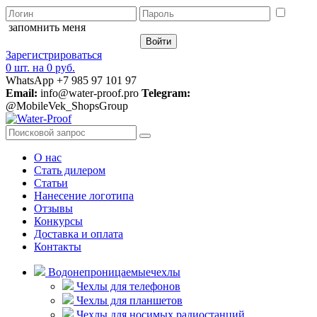
запомнить меня
Зарегистрироваться
0 шт.
на
0 руб.
WhatsApp +7 985 97 101 97
Email:
info@water-proof.pro
Telegram:
@MobileVek_ShopsGroup
О нас
Стать дилером
Статьи
Нанесение логотипа
Отзывы
Конкурсы
Доставка и оплата
Контакты
Водонепроницаемые
чехлы
Чехлы для телефонов
Чехлы для планшетов
Чехлы для носимых радиостанций