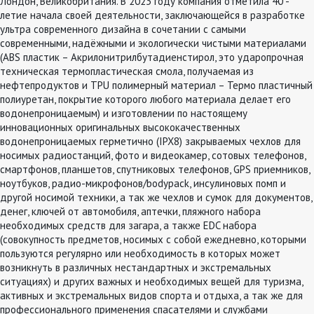
Лондон, Великобритания. В 2023 году компания отметила 40 -
летие начала своей деятельности, заключающейся в разработке
ультра современного дизайна в сочетании с самыми
современными, надёжными и экологически чистыми материалами
(ABS пластик – Акрилонитрилбутадиенстирол, это ударопрочная
техническая термопластическая смола, получаемая из
нефтепродуктов и TPU полимерный материал – Термо пластичный
полиуретан, покрытие которого любого материала делает его
водонепроницаемым) и изготовлении по настоящему
инновационных оригинальных высококачественных
водонепроницаемых герметично (IPX8) закрываемых чехлов для
носимых радиостанций, фото и видеокамер, сотовых телефонов,
смартфонов, планшетов, спутниковых телефонов, GPS приемников,
ноутбуков, радио-микрофонов/bodypack, инсулиновых помп и
другой носимой техники, а так же чехлов и сумок для документов,
денег, ключей от автомобиля, аптечки, пляжного набора
необходимых средств для загара, а также EDC набора
(совокупность предметов, носимых с собой ежедневно, которыми
пользуются регулярно или необходимость в которых может
возникнуть в различных нестандартных и экстремальных
ситуациях) и других важных и необходимых вещей для туризма,
активных и экстремальных видов спорта и отдыха, а так же для
профессионального применения спасателями и службами