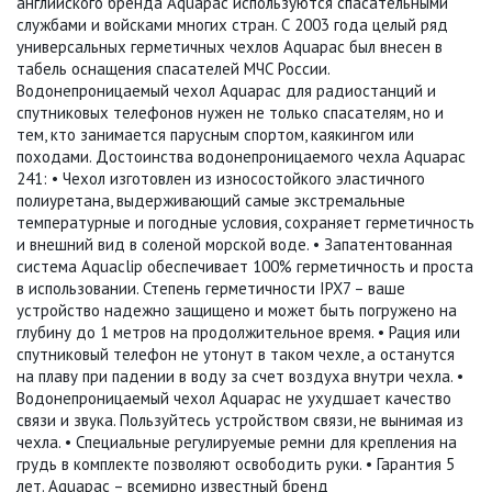
английского бренда Aquapac используются спасательными
службами и войсками многих стран. С 2003 года целый ряд
универсальных герметичных чехлов Aquapac был внесен в
табель оснащения спасателей МЧС России.
Водонепроницаемый чехол Aquapac для радиостанций и
спутниковых телефонов нужен не только спасателям, но и
тем, кто занимается парусным спортом, каякингом или
походами. Достоинства водонепроницаемого чехла Aquapac
241: • Чехол изготовлен из износостойкого эластичного
полиуретана, выдерживающий самые экстремальные
температурные и погодные условия, сохраняет герметичность
и внешний вид в соленой морской воде. • Запатентованная
система Aquaclip обеспечивает 100% герметичность и проста
в использовании. Степень герметичности IPX7 – ваше
устройство надежно защищено и может быть погружено на
глубину до 1 метров на продолжительное время. • Рация или
спутниковый телефон не утонут в таком чехле, а останутся
на плаву при падении в воду за счет воздуха внутри чехла. •
Водонепроницаемый чехол Aquapac не ухудшает качество
связи и звука. Пользуйтесь устройством связи, не вынимая из
чехла. • Специальные регулируемые ремни для крепления на
грудь в комплекте позволяют освободить руки. • Гарантия 5
лет. Aquapac – всемирно известный бренд