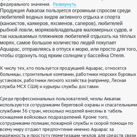
федерального значения.
Развернуть
Продукция Аквапак пользуется огромным спросом среди
любителей водных видов активного отдыха и спорта
(каноистов, каякеров, яхсменов, саперов), любителей
рыбной ловли,
моряков/владельцев маломерных судов
,
и
так называемых пляжников
люб
ителей
отдыхать на тёплых
морях, самое
больш
о
е количество людей покупает
Aquapac, отправляясь в отпуск к морю, или просто для того,
чтобы отдохнуть под ярким солнцем у бассейна Отеля
.
К числу тех, кто пользуется продукцией Aquapac, относятся
больницы, строительные компании, работники морских буровых
установок, работники лесного хозяйства (например, Лесная
служба МСХ США) и курьеры службы доставки.
Среди профессиональных пользователей, чехлы Аквапак
используются сотрудниками береговой охраны и спасательными
службами 36 стран, несколько моделей внесены в табель
оснащения войсковых подразделений. Кроме того,
сотрудниками полиции, пожарной службы и скорой помощи по
всему миру отдают предпочтение именно Aquapac за
надёжность и простоту герметизации чехлов для средств связи