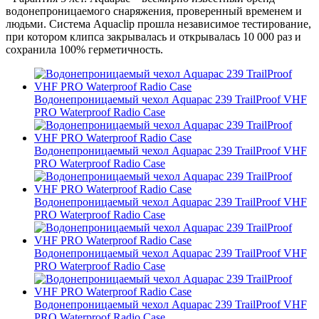
водонепроницаемого снаряжения, проверенный временем и
людьми. Система Aquaclip прошла независимое тестирование,
при котором клипса закрывалась и открывалась 10 000 раз и
сохранила 100% герметичность.
Водонепроницаемый чехол Aquapac 239 TrailProof VHF
PRO Waterproof Radio Case
Водонепроницаемый чехол Aquapac 239 TrailProof VHF
PRO Waterproof Radio Case
Водонепроницаемый чехол Aquapac 239 TrailProof VHF
PRO Waterproof Radio Case
Водонепроницаемый чехол Aquapac 239 TrailProof VHF
PRO Waterproof Radio Case
Водонепроницаемый чехол Aquapac 239 TrailProof VHF
PRO Waterproof Radio Case