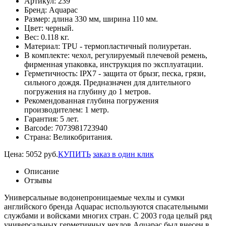
Артикул:
239
Бренд:
Aquapac
Размер:
длина 330 мм, ширина 110 мм.
Цвет:
черный.
Вес:
0.118 кг.
Материал:
TPU - термопластичный полиуретан.
В комплекте:
чехол, регулируемый плечевой ремень,
фирменная упаковка, инструкция по эксплуатации.
Герметичность:
IРХ7 - защита от брызг, песка, грязи,
сильного дождя. Предназначен для длительного
погружения на глубину до 1 метров.
Рекомендованная глубина погружения
производителем:
1 метр.
Гарантия:
5 лет.
Barcode:
7073981723940
Страна:
Великобритания.
Цена:
5052
руб.
КУПИТЬ
заказ в один клик
Описание
Отзывы
Универсальные водонепроницаемые чехлы и сумки
английского бренда Aquapac используются спасательными
службами и войсками многих стран. С 2003 года целый ряд
универсальных герметичных чехлов Aquapac был внесен в