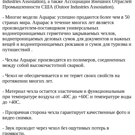
Industries Assosiation), а также Ассоциации Внешних Отраслей
Промышленности США (Outoor Industries Assosiation).
- Многие модели Aquapac успешно продаются более чем в 50
странах мира. Aquapac в течение многих лет является
производителем-поставщиком универсальных
водонепроницаемых герметично закрываемых чехлов,
воднепроницаемых деловых сумок для документов и важных
вещей и водонепроницаемых рюкзаков и сумок для туризма и
путишествий .
- Чехлы Aquapac производятся из полимеров, соединенных
между собой высокочастотной сваркой.
- Чехол не обесцвечивается и не теряет своих свойств на
протяжении многих лет.
- Материал чехла остается эластичным и функциональным
при температуре воздуха от -40C до +60C и температуре воды
до +40C.
- Прозрачная сторона чехла гарантирует качественные фото и
видео снимки.
- Звук проходит через чехол без ощутимых потерь в
громкости.