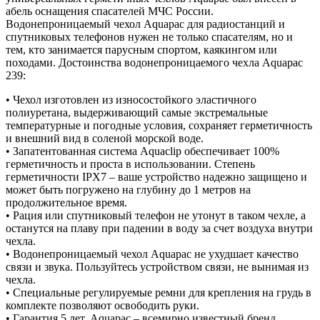
абель оснащения спасателей МЧС России.
Водонепроницаемый чехол Aquapac для радиостанций и
спутниковых телефонов нужен не только спасателям, но и
тем, кто занимается парусным спортом, каякингом или
походами. Достоинства водонепроницаемого чехла Aquapac
239:
• Чехол изготовлен из износостойкого эластичного
полиуретана, выдерживающий самые экстремальные
температурные и погодные условия, сохраняет герметичность
и внешний вид в соленой морской воде.
• Запатентованная система Aquaclip обеспечивает 100%
герметичность и проста в использовании. Степень
герметичности IPX7 – ваше устройство надежно защищено и
может быть погружено на глубину до 1 метров на
продолжительное время.
• Рация или спутниковый телефон не утонут в таком чехле, а
останутся на плаву при падении в воду за счет воздуха внутри
чехла.
• Водонепроницаемый чехол Aquapac не ухудшает качество
связи и звука. Пользуйтесь устройством связи, не вынимая из
чехла.
• Специальные регулируемые ремни для крепления на грудь в
комплекте позволяют освободить руки.
• Гарантия 5 лет. Aquapac – всемирно известный бренд