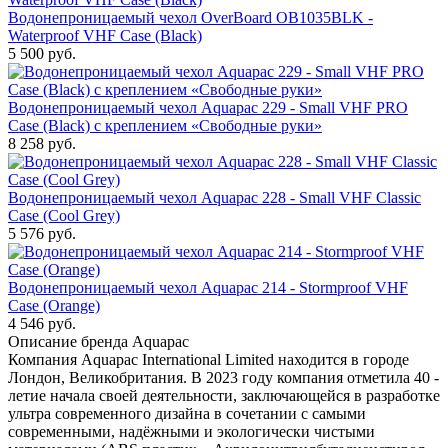
Водонепроницаемый чехол OverBoard OB1035BLK -
Waterproof VHF Case (Black)
5 500
руб.
Водонепроницаемый чехол Aquapac 229 - Small VHF PRO
Case (Black) с креплением «Свободные руки»
8 258
руб.
Водонепроницаемый чехол Aquapac 228 - Small VHF Classic
Case (Cool Grey)
5 576
руб.
Водонепроницаемый чехол Aquapac 214 - Stormproof VHF
Case (Orange)
4 546
руб.
Описание бренда Aquapac
Компания Aquapac International Limited находится в городе
Лондон, Великобритания. В 2023 году компания отметила 40 -
летие начала своей деятельности, заключающейся в разработке
ультра современного дизайна в сочетании с самыми
современными, надёжными и экологически чистыми