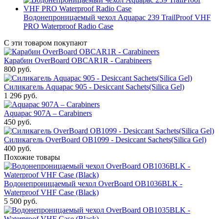
Водонепроницаемый чехол Aquapac 239 TrailProof VHF
PRO Waterproof Radio Case
С эти товаром покупают
Карабин OverBoard OBCAR1R - Carabineers
800
руб.
Силикагель Aquapac 905 - Desiccant Sachets(Silica Gel)
1 296
руб.
Aquapac 907A – Carabiners
450
руб.
Силикагель OverBoard OB1099 - Desiccant Sachets(Silica Gel)
400
руб.
Похожие товары
Водонепроницаемый чехол OverBoard OB1036BLK -
Waterproof VHF Case (Black)
5 500
руб.