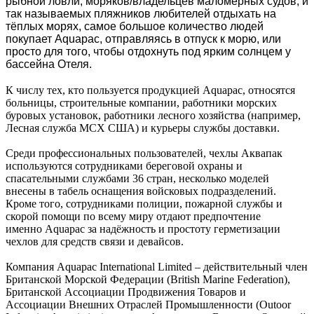
рыбной ловли,
моряков/владельцев маломерных судов
,
и
так называемых пляжников
люб
ителей
отдыхать на
тёплых морях, самое
больш
о
е количество людей
покупает
Aquapac, отправляясь в отпуск к морю, или
просто для того, чтобы отдохнуть под ярким солнцем у
бассейна Отеля
.
К числу тех, кто пользуется продукцией Aquapac, относятся
больницы, строительные компании, работники морских
буровых установок, работники лесного хозяйства (например,
Лесная служба МСХ США) и курьеры службы доставки.
Среди профессиональных пользователей, чехлы Аквапак
используются сотрудниками береговой охраны и
спасательными службами 36 стран, несколько моделей
внесены в табель оснащения войсковых подразделений.
Кроме того, сотрудниками полиции, пожарной службы и
скорой помощи по всему миру отдают предпочтение
именно Aquapac за надёжность и простоту герметизации
чехлов для средств связи и девайсов.
Компания Aquapac International Limited – действительный член
Британской Морской Федерации (British Marine Federation),
Британской Ассоциации Продвижения Товаров и
Ассоциации Внешних Отраслей Промышленности (Outoor