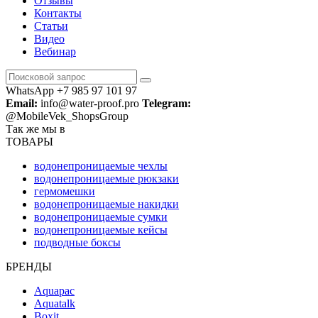
Отзывы
Контакты
Статьи
Видео
Вебинар
WhatsApp +7 985 97 101 97
Email:
info@water-proof.pro
Telegram:
@MobileVek_ShopsGroup
Так же мы в
ТОВАРЫ
водонепроницаемые чехлы
водонепроницаемые рюкзаки
гермомешки
водонепроницаемые накидки
водонепроницаемые сумки
водонепроницаемые кейсы
подводные боксы
БРЕНДЫ
Aquapac
Aquatalk
Boxit