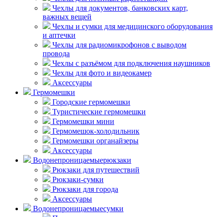
Чехлы для документов, банковских карт,
важных вещей
Чехлы и сумки для медицинского оборудования
и аптечки
Чехлы для радиомикрофонов с выводом
провода
Чехлы с разъёмом для подключения наушников
Чехлы для фото и видеокамер
Аксессуары
Гермомешки
Городские гермомешки
Туристические гермомешки
Гермомешки мини
Гермомешок-холодильник
Гермомешки органайзеры
Аксессуары
Водонепроницаемые
рюкзаки
Рюкзаки для путешествий
Рюкзаки-сумки
Рюкзаки для города
Аксессуары
Водонепроницаемые
сумки