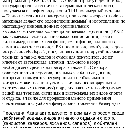
материалами (ABS пластик – Акрилонитрилбутадиенстирол,
это ударопрочная техническая термопластическая смола,
получаемая из нефтепродуктов и TPU полимерный материал
– Термо пластичный полиуретан, покрытие которого любого
материала делает его водонепроницаемым) и изготовлении по
настоящему инновационных оригинальных
высококачественных водонепроницаемых герметично (IPX8)
закрываемых чехлов для носимых радиостанций, фото и
видеокамер, сотовых телефонов, смартфонов, планшетов,
спутниковых телефонов, GPS приемников, ноутбуков, радио-
микрофонов/bodypack, инсулиновых помп и другой носимой
техники, а так же чехлов и сумок для документов, денег,
ключей от автомобиля, аптечки, пляжного набора
необходимых средств для загара, а также EDC набора
(совокупность предметов, носимых с собой ежедневно,
которыми пользуются регулярно или необходимость в
которых может возникнуть в различных нестандартных и
экстремальных ситуациях) и других важных и необходимых
вещей для туризма, активных и экстремальных видов спорта
и отдыха, а так же для профессионального применения
спасателями и службами федерального значения.
Развернуть
Продукция Аквапак пользуется огромным спросом среди
любителей водных видов активного отдыха и спорта
(каноистов, каякеров, яхсменов, саперов), любителей