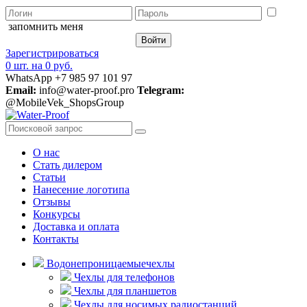
запомнить меня
Зарегистрироваться
0 шт.
на
0 руб.
WhatsApp +7 985 97 101 97
Email:
info@water-proof.pro
Telegram:
@MobileVek_ShopsGroup
О нас
Стать дилером
Статьи
Нанесение логотипа
Отзывы
Конкурсы
Доставка и оплата
Контакты
Водонепроницаемые
чехлы
Чехлы для телефонов
Чехлы для планшетов
Чехлы для носимых радиостанций