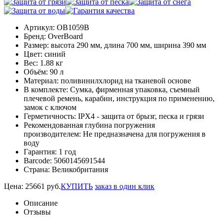
Артикул:
OB1059B
Бренд:
OverBoard
Размер:
высота 290 мм, длина 700 мм, ширина 390 мм
Цвет:
синий
Вес:
1.88 кг
Объём:
90 л
Материал:
поливинилхлорид на тканевой основе
В комплекте:
Сумка, фирменная упаковка, съемный
плечевой ремень, карабин, инструкция по применению,
замок с ключом
Герметичность:
IPX4 - защита от брызг, песка и грязи
Рекомендованная глубина погружения
производителем:
Не предназначена для погружения в
воду
Гарантия:
1 год
Barcode:
5060145691544
Страна:
Великобритания
Цена:
25661
руб.
КУПИТЬ
заказ в один клик
Описание
Отзывы