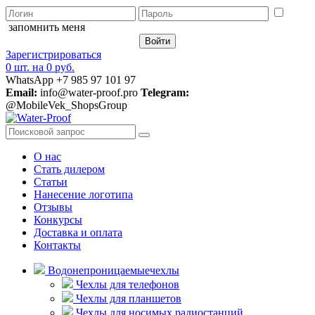
запомнить меня
Зарегистрироваться
0 шт.
на
0 руб.
WhatsApp +7 985 97 101 97
Email:
info@water-proof.pro
Telegram:
@MobileVek_ShopsGroup
О нас
Стать дилером
Статьи
Нанесение логотипа
Отзывы
Конкурсы
Доставка и оплата
Контакты
Водонепроницаемые
чехлы
Чехлы для телефонов
Чехлы для планшетов
Чехлы для носимых радиостанций