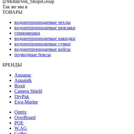
@MobileVek_ShopsGroup
Так же мы в
ТОВАРЫ
водонепроницаемые чехлы
водонепроницаемые рюкзаки
гермомешки
водонепроницаемые накидки
водонепроницаемые сумки
водонепроницаемые кейсы
подводные боксы
БРЕНДЫ
Aquapac
Aquatalk
Boxit
Camera Shield
DryPak
Ewa-Marine
Optrix
OverBoard
POE
W.AG
GoPro