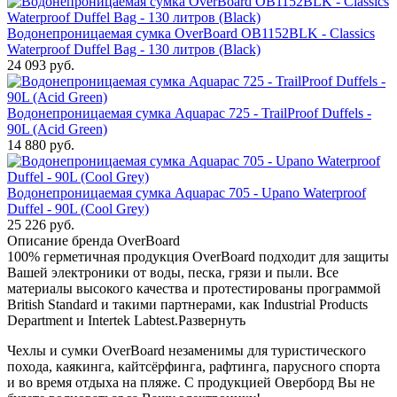
Водонепроницаемая сумка OverBoard OB1152BLK - Classics
Waterproof Duffel Bag - 130 литров (Black)
24 093
руб.
Водонепроницаемая сумка Aquapac 725 - TrailProof Duffels -
90L (Acid Green)
14 880
руб.
Водонепроницаемая сумка Aquapac 705 - Upano Waterproof
Duffel - 90L (Cool Grey)
25 226
руб.
Описание бренда OverBoard
100% герметичная продукция OverBoard подходит для защиты
Вашей электроники от воды, песка, грязи и пыли. Все
материалы высокого качества и протестированы программой
British Standard и такими партнерами, как Industrial Products
Department и Intertek Labtest.
Развернуть
Чехлы и сумки OverBoard незаменимы для туристического
похода, каякинга, кайтсёрфинга, рафтинга, парусного спорта
и во время отдыха на пляже. С продукцией Оверборд Вы не