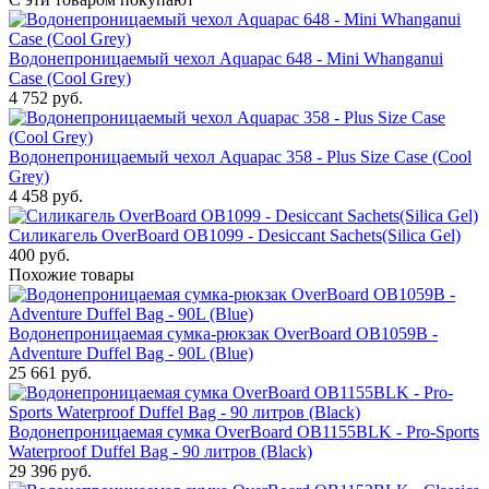
Водонепроницаемый чехол Aquapac 648 - Mini Whanganui
Case (Cool Grey)
4 752
руб.
Водонепроницаемый чехол Aquapac 358 - Plus Size Case (Cool
Grey)
4 458
руб.
Силикагель OverBoard OB1099 - Desiccant Sachets(Silica Gel)
400
руб.
Похожие товары
Водонепроницаемая сумка-рюкзак OverBoard OB1059B -
Adventure Duffel Bag - 90L (Blue)
25 661
руб.
Водонепроницаемая сумка OverBoard OB1155BLK - Pro-Sports
Waterproof Duffel Bag - 90 литров (Black)
29 396
руб.