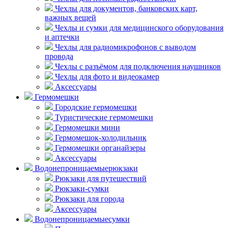
Чехлы для документов, банковских карт,
важных вещей
Чехлы и сумки для медицинского оборудования
и аптечки
Чехлы для радиомикрофонов с выводом
провода
Чехлы с разъёмом для подключения наушников
Чехлы для фото и видеокамер
Аксессуары
Гермомешки
Городские гермомешки
Туристические гермомешки
Гермомешки мини
Гермомешок-холодильник
Гермомешки органайзеры
Аксессуары
Водонепроницаемые
рюкзаки
Рюкзаки для путешествий
Рюкзаки-сумки
Рюкзаки для города
Аксессуары
Водонепроницаемые
сумки