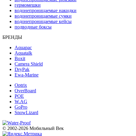
гермомешки
водонепроницаемые накидки
водонепроницаемые сумки
водонепроницаемые кейсы
подводные боксы
БРЕНДЫ
Aquapac
Aquatalk
Boxit
Camera Shield
DryPak
Ewa-Marine
Optrix
OverBoard
POE
W.AG
GoPro
SnowLizard
© 2002-2026 Мобильный Век