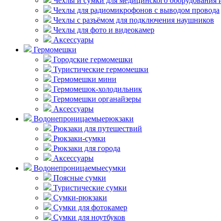
Чехлы и сумки для медицинского оборудования 
Чехлы для радиомикрофонов с выводом провода
Чехлы с разъёмом для подключения наушников
Чехлы для фото и видеокамер
Аксессуары
Гермомешки
Городские гермомешки
Туристические гермомешки
Гермомешки мини
Гермомешок-холодильник
Гермомешки органайзеры
Аксессуары
Водонепроницаемые
рюкзаки
Рюкзаки для путешествий
Рюкзаки-сумки
Рюкзаки для города
Аксессуары
Водонепроницаемые
сумки
Поясные сумки
Туристические сумки
Сумки-рюкзаки
Сумки для фотокамер
Сумки для ноутбуков