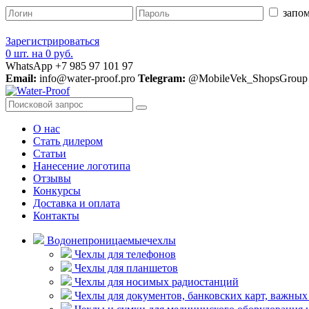
запом
Зарегистрироваться
0 шт.
на
0 руб.
WhatsApp +7 985 97 101 97
Email:
info@water-proof.pro
Telegram:
@MobileVek_ShopsGroup
О нас
Стать дилером
Статьи
Нанесение логотипа
Отзывы
Конкурсы
Доставка и оплата
Контакты
Водонепроницаемые
чехлы
Чехлы для телефонов
Чехлы для планшетов
Чехлы для носимых радиостанций
Чехлы для документов, банковских карт, важных