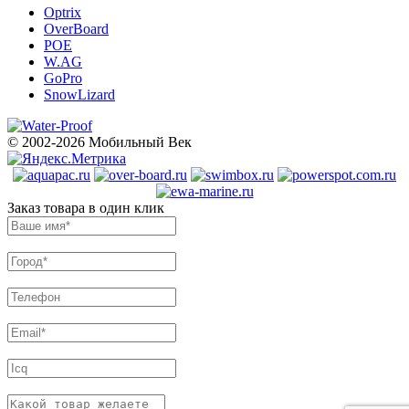
Optrix
OverBoard
POE
W.AG
GoPro
SnowLizard
© 2002-2026 Мобильный Век
Заказ товара в один клик