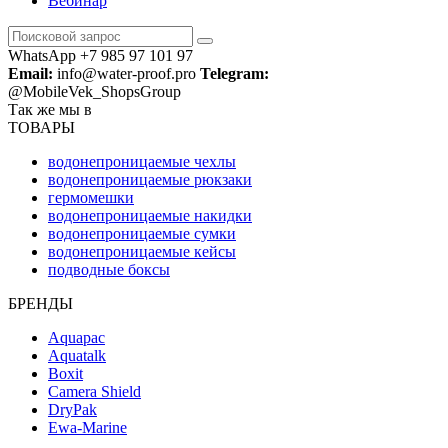
Вебинар
WhatsApp +7 985 97 101 97
Email:
info@water-proof.pro
Telegram:
@MobileVek_ShopsGroup
Так же мы в
ТОВАРЫ
водонепроницаемые чехлы
водонепроницаемые рюкзаки
гермомешки
водонепроницаемые накидки
водонепроницаемые сумки
водонепроницаемые кейсы
подводные боксы
БРЕНДЫ
Aquapac
Aquatalk
Boxit
Camera Shield
DryPak
Ewa-Marine