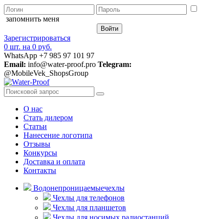
запомнить меня
Зарегистрироваться
0 шт.
на
0 руб.
WhatsApp +7 985 97 101 97
Email:
info@water-proof.pro
Telegram:
@MobileVek_ShopsGroup
О нас
Стать дилером
Статьи
Нанесение логотипа
Отзывы
Конкурсы
Доставка и оплата
Контакты
Водонепроницаемые
чехлы
Чехлы для телефонов
Чехлы для планшетов
Чехлы для носимых радиостанций