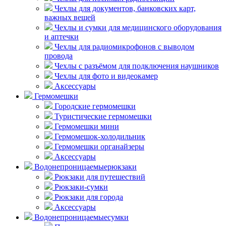
Чехлы для документов, банковских карт,
важных вещей
Чехлы и сумки для медицинского оборудования
и аптечки
Чехлы для радиомикрофонов с выводом
провода
Чехлы с разъёмом для подключения наушников
Чехлы для фото и видеокамер
Аксессуары
Гермомешки
Городские гермомешки
Туристические гермомешки
Гермомешки мини
Гермомешок-холодильник
Гермомешки органайзеры
Аксессуары
Водонепроницаемые
рюкзаки
Рюкзаки для путешествий
Рюкзаки-сумки
Рюкзаки для города
Аксессуары
Водонепроницаемые
сумки