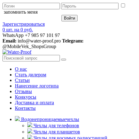
запомнить меня
Зарегистрироваться
0 шт.
на
0 руб.
WhatsApp +7 985 97 101 97
Email:
info@water-proof.pro
Telegram:
@MobileVek_ShopsGroup
О нас
Стать дилером
Статьи
Нанесение логотипа
Отзывы
Конкурсы
Доставка и оплата
Контакты
Водонепроницаемые
чехлы
Чехлы для телефонов
Чехлы для планшетов
Чехлы для носимых радиостанций