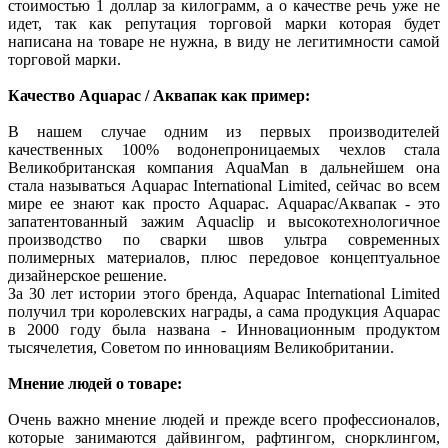
стоимостью 1 доллар за килограмм, а о качестве речь уже не
идет, так как репутация торговой марки которая будет
написана на товаре не нужна, в виду не легитимности самой
торговой марки.
Качество Aquapac / Аквапак как пример:
В нашем случае одним из первых производителей
качественных 100% водонепроницаемых чехлов стала
Великобританская компания AquaМan в дальнейшем она
стала называться Aquapac International Limited, сейчас во всем
мире ее знают как просто Aquapac. Aquapac/Аквапак - это
запатентованный зажим Aquaclip и высокотехнологичное
производство по сварки швов ультра современных
полимерных материалов, плюс передовое концептуальное
дизайнерское решение.
За 30 лет истории этого бренда, Aquapac International Limited
получил три королевских награды, а сама продукция Aquapac
в 2000 году была названа - Инновационным продуктом
тысячелетия, Советом по инновациям Великобритании.
Мнение людей о товаре:
Очень важно мнение людей и прежде всего профессионалов,
которые занимаются дайвингом, рафтингом, снорклингом,