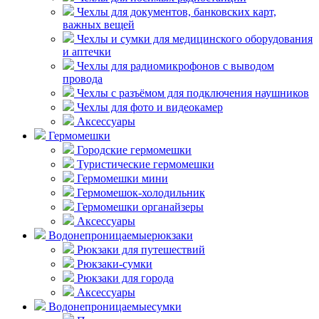
Чехлы для документов, банковских карт,
важных вещей
Чехлы и сумки для медицинского оборудования
и аптечки
Чехлы для радиомикрофонов с выводом
провода
Чехлы с разъёмом для подключения наушников
Чехлы для фото и видеокамер
Аксессуары
Гермомешки
Городские гермомешки
Туристические гермомешки
Гермомешки мини
Гермомешок-холодильник
Гермомешки органайзеры
Аксессуары
Водонепроницаемые
рюкзаки
Рюкзаки для путешествий
Рюкзаки-сумки
Рюкзаки для города
Аксессуары
Водонепроницаемые
сумки