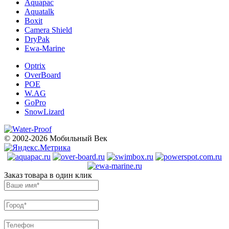
Aquapac
Aquatalk
Boxit
Camera Shield
DryPak
Ewa-Marine
Optrix
OverBoard
POE
W.AG
GoPro
SnowLizard
© 2002-2026 Мобильный Век
Заказ товара в один клик