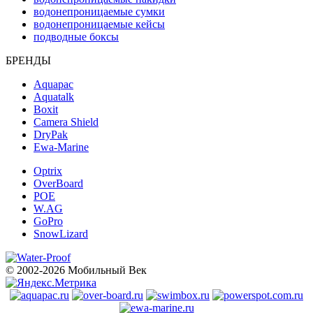
водонепроницаемые сумки
водонепроницаемые кейсы
подводные боксы
БРЕНДЫ
Aquapac
Aquatalk
Boxit
Camera Shield
DryPak
Ewa-Marine
Optrix
OverBoard
POE
W.AG
GoPro
SnowLizard
© 2002-2026 Мобильный Век