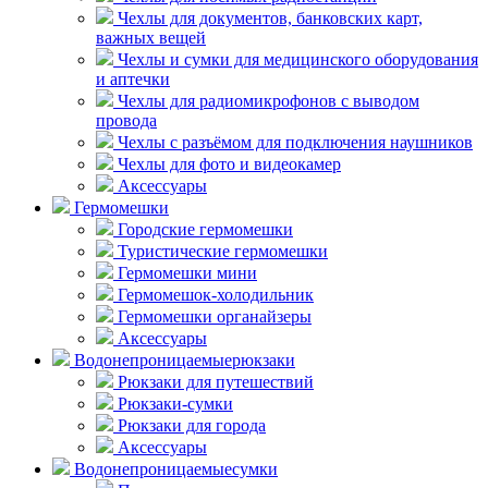
Чехлы для документов, банковских карт,
важных вещей
Чехлы и сумки для медицинского оборудования
и аптечки
Чехлы для радиомикрофонов с выводом
провода
Чехлы с разъёмом для подключения наушников
Чехлы для фото и видеокамер
Аксессуары
Гермомешки
Городские гермомешки
Туристические гермомешки
Гермомешки мини
Гермомешок-холодильник
Гермомешки органайзеры
Аксессуары
Водонепроницаемые
рюкзаки
Рюкзаки для путешествий
Рюкзаки-сумки
Рюкзаки для города
Аксессуары
Водонепроницаемые
сумки