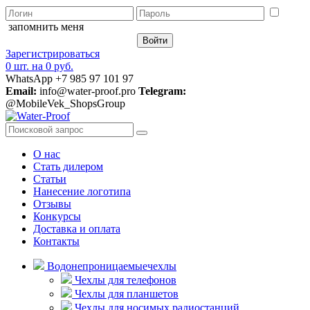
запомнить меня
Зарегистрироваться
0 шт.
на
0 руб.
WhatsApp +7 985 97 101 97
Email:
info@water-proof.pro
Telegram:
@MobileVek_ShopsGroup
О нас
Стать дилером
Статьи
Нанесение логотипа
Отзывы
Конкурсы
Доставка и оплата
Контакты
Водонепроницаемые
чехлы
Чехлы для телефонов
Чехлы для планшетов
Чехлы для носимых радиостанций