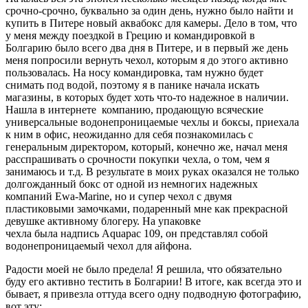
срочно-срочно, буквально за один день, нужно было найти и
купить в Питере новый аквабокс для камеры. Дело в том, что
у меня между поездкой в Грецию и командировкой в
Болгарию было всего два дня в Питере, и в первый же день
меня попросили вернуть чехол, которым я до этого активно
пользовалась. На носу командировка, там нужно будет
снимать под водой, поэтому я в панике начала искать
магазины, в которых будет хоть что-то надежное в наличии.
Нашла в интернете компанию, продающую всяческие
универсальные водонепроницаемые чехлы и боксы, приехала
к ним в офис, неожиданно для себя познакомилась с
генеральным директором, который, конечно же, начал меня
расспрашивать о срочности покупки чехла, о том, чем я
занимаюсь и т.д. В результате в моих руках оказался не только
долгожданный бокс от одной из немногих надежных
компаний Ewa-Marine, но и супер чехол с двумя
пластиковыми замочками, подаренный мне как прекрасной
девушке активному блогеру. На упаковке
чехла была надпись Aquapac 109, он представлял собой
водонепроницаемый чехол для айфона.
Радости моей не было предела! Я решила, что обязательно
буду его активно тестить в Болгарии! В итоге, как всегда это и
бывает, я привезла оттуда всего одну подводную фотографию,
вот эту: