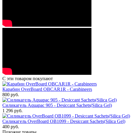
С эти товаром покупают
Карабин OverBoard OBCAR1R - Carabineers
800
руб.
Силикагель Aquapac 905 - Desiccant Sachets(Silica Gel)
1 296
руб.
Силикагель OverBoard OB1099 - Desiccant Sachets(Silica Gel)
400
руб.
Похожие товары