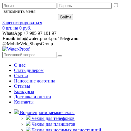
запомнить меня
Зарегистрироваться
0 шт.
на
0 руб.
WhatsApp +7 985 97 101 97
Email:
info@water-proof.pro
Telegram:
@MobileVek_ShopsGroup
О нас
Стать дилером
Статьи
Нанесение логотипа
Отзывы
Конкурсы
Доставка и оплата
Контакты
Водонепроницаемые
чехлы
Чехлы для телефонов
Чехлы для планшетов
Чехлы для носимых радиостанций