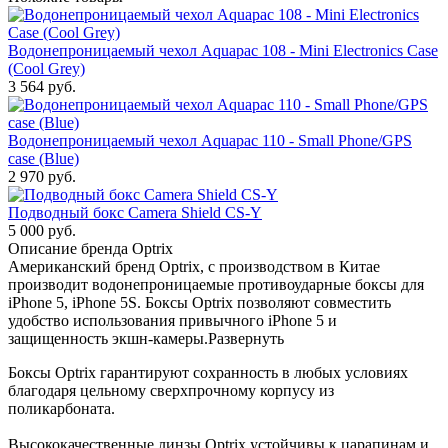
Водонепроницаемый чехол Aquapac 108 - Mini Electronics Case
(Cool Grey)
3 564
руб.
Водонепроницаемый чехол Aquapac 110 - Small Phone/GPS
case (Blue)
2 970
руб.
Подводный бокс Camera Shield CS-Y
5 000
руб.
Описание бренда Optrix
Американский бренд Optrix, с производством в Китае
производит водонепроницаемые противоударные боксы для
iPhone 5, iPhone 5S. Боксы Optrix позволяют совместить
удобство использования привычного iPhone 5 и
защищенность экшн-камеры.
Развернуть
Боксы Optrix гарантируют сохранность в любых условиях
благодаря цельному сверхпрочному корпусу из
поликарбоната.
Высококачественные линзы Optrix устойчивы к царапинам и