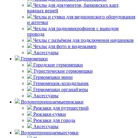
Чехлы для документов, банковских карт,
важных вещей
Чехлы и сумки для медицинского оборудования
и аптечки
Чехлы для радиомикрофонов с выводом
провода
Чехлы с разъёмом для подключения наушников
Чехлы для фото и видеокамер
Аксессуары
Гермомешки
Городские гермомешки
Туристические гермомешки
Гермомешки мини
Гермомешок-холодильник
Гермомешки органайзеры
Аксессуары
Водонепроницаемые
рюкзаки
Рюкзаки для путешествий
Рюкзаки-сумки
Рюкзаки для города
Аксессуары
Водонепроницаемые
сумки