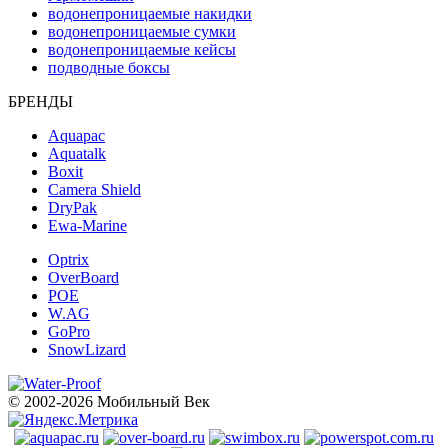
водонепроницаемые накидки
водонепроницаемые сумки
водонепроницаемые кейсы
подводные боксы
БРЕНДЫ
Aquapac
Aquatalk
Boxit
Camera Shield
DryPak
Ewa-Marine
Optrix
OverBoard
POE
W.AG
GoPro
SnowLizard
© 2002-2026 Мобильный Век