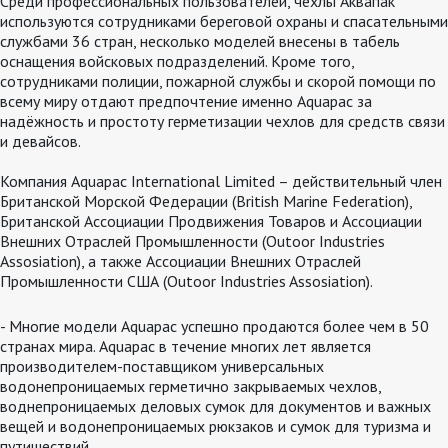
Среди профессиональных пользователей, чехлы Аквапак
используются сотрудниками береговой охраны и спасательными
службами 36 стран, несколько моделей внесены в табель
оснащения войсковых подразделений. Кроме того,
сотрудниками полиции, пожарной службы и скорой помощи по
всему миру отдают предпочтение именно Aquapac за
надёжность и простоту герметизации чехлов для средств связи
и девайсов.
Компания Aquapac International Limited – действительный член
Британской Морской Федерации (British Marine Federation),
Британской Ассоциации Продвижения Товаров и Ассоциации
Внешних Отраслей Промышленности (Outoor Industries
Assosiation), а также Ассоциации Внешних Отраслей
Промышленности США (Outoor Industries Assosiation).
- Многие модели Aquapac успешно продаются более чем в 50
странах мира. Aquapac в течение многих лет является
производителем-поставщиком универсальных
водонепроницаемых герметично закрываемых чехлов,
воднепроницаемых деловых сумок для документов и важных
вещей и водонепроницаемых рюкзаков и сумок для туризма и
путишествий .