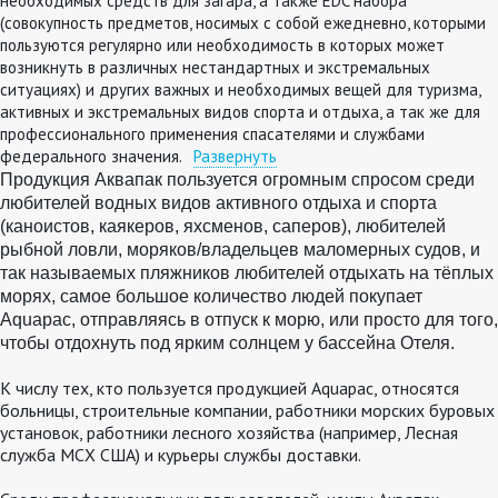
необходимых средств для загара, а также EDC набора
(совокупность предметов, носимых с собой ежедневно, которыми
пользуются регулярно или необходимость в которых может
возникнуть в различных нестандартных и экстремальных
ситуациях) и других важных и необходимых вещей для туризма,
активных и экстремальных видов спорта и отдыха, а так же для
профессионального применения спасателями и службами
федерального значения.
Развернуть
Продукция Аквапак пользуется огромным спросом среди
любителей водных видов активного отдыха и спорта
(каноистов, каякеров, яхсменов, саперов), любителей
рыбной ловли,
моряков/владельцев маломерных судов
,
и
так называемых пляжников
люб
ителей
отдыхать на тёплых
морях, самое
больш
о
е количество людей покупает
Aquapac, отправляясь в отпуск к морю, или просто для того,
чтобы отдохнуть под ярким солнцем у бассейна Отеля
.
К числу тех, кто пользуется продукцией Aquapac, относятся
больницы, строительные компании, работники морских буровых
установок, работники лесного хозяйства (например, Лесная
служба МСХ США) и курьеры службы доставки.