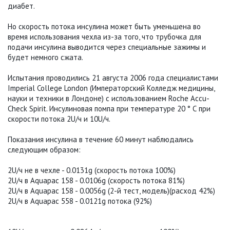
диабет.
Но скорость потока инсулина может быть уменьшена во
время использования чехла из-за того, что трубочка для
подачи инсулина выводится через специальные зажимы и
будет немного сжата.
Испытания проводились 21 августа 2006 года специалистами
Imperial College London (Императорский Колледж медицины,
науки и техники в Лондоне) с использованием Roche Accu-
Check Spirit. Инсулиновая помпа при температуре 20 ° С при
скорости потока 2U/ч и 10U/ч.
Показания инсулина в течение 60 минут наблюдались
следующим образом:
2U/ч не в чехле - 0.0131g (скорость потока 100%)
2U/ч в Aquapac 158 - 0.0106g (скорость потока 81%)
2U/ч в Aquapac 158 - 0.0056g (2-й тест, модель)(расход 42%)
2U/ч в Aquapac 558 - 0.0121g потока (92%)