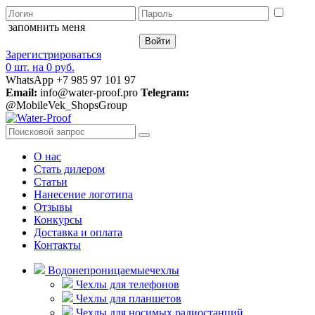
запомнить меня
Зарегистрироваться
0 шт.
на
0 руб.
WhatsApp +7 985 97 101 97
Email:
info@water-proof.pro
Telegram:
@MobileVek_ShopsGroup
О нас
Стать дилером
Статьи
Нанесение логотипа
Отзывы
Конкурсы
Доставка и оплата
Контакты
Водонепроницаемые
чехлы
Чехлы для телефонов
Чехлы для планшетов
Чехлы для носимых радиостанций