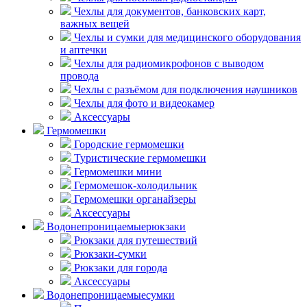
Чехлы для документов, банковских карт,
важных вещей
Чехлы и сумки для медицинского оборудования
и аптечки
Чехлы для радиомикрофонов с выводом
провода
Чехлы с разъёмом для подключения наушников
Чехлы для фото и видеокамер
Аксессуары
Гермомешки
Городские гермомешки
Туристические гермомешки
Гермомешки мини
Гермомешок-холодильник
Гермомешки органайзеры
Аксессуары
Водонепроницаемые
рюкзаки
Рюкзаки для путешествий
Рюкзаки-сумки
Рюкзаки для города
Аксессуары
Водонепроницаемые
сумки