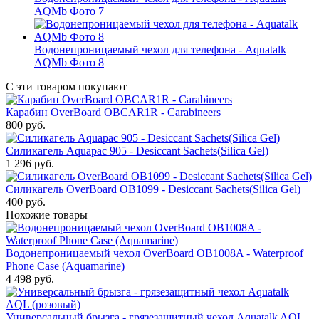
AQMb Фото 7
Водонепроницаемый чехол для телефона - Aquatalk
AQMb Фото 8
С эти товаром покупают
Карабин OverBoard OBCAR1R - Carabineers
800
руб.
Силикагель Aquapac 905 - Desiccant Sachets(Silica Gel)
1 296
руб.
Силикагель OverBoard OB1099 - Desiccant Sachets(Silica Gel)
400
руб.
Похожие товары
Водонепроницаемый чехол OverBoard OB1008A - Waterproof
Phone Case (Aquamarine)
4 498
руб.
Универсальный брызга - грязезащитный чехол Aquatalk AQL