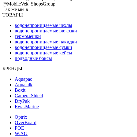
@MobileVek_ShopsGroup
Так же мы в
ТОВАРЫ
водонепроницаемые чехлы
водонепроницаемые рюкзаки
гермомешки
водонепроницаемые накидки
водонепроницаемые сумки
водонепроницаемые кейсы
подводные боксы
БРЕНДЫ
Aquapac
Aquatalk
Boxit
Camera Shield
DryPak
Ewa-Marine
Optrix
OverBoard
POE
W.AG