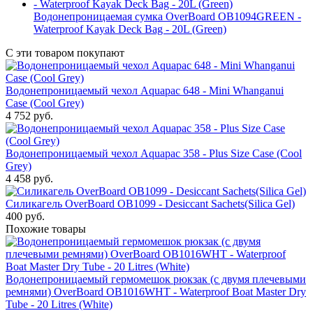
Водонепроницаемая сумка OverBoard OB1094GREEN -
Waterproof Kayak Deck Bag - 20L (Green)
С эти товаром покупают
Водонепроницаемый чехол Aquapac 648 - Mini Whanganui
Case (Cool Grey)
4 752
руб.
Водонепроницаемый чехол Aquapac 358 - Plus Size Case (Cool
Grey)
4 458
руб.
Силикагель OverBoard OB1099 - Desiccant Sachets(Silica Gel)
400
руб.
Похожие товары
Водонепроницаемый гермомешок рюкзак (с двумя плечевыми
ремнями) OverBoard OB1016WHT - Waterproof Boat Master Dry
Tube - 20 Litres (White)