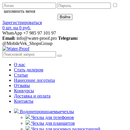
запомнить меня
Зарегистрироваться
0 шт.
на
0 руб.
WhatsApp +7 985 97 101 97
Email:
info@water-proof.pro
Telegram:
@MobileVek_ShopsGroup
О нас
Стать дилером
Статьи
Нанесение логотипа
Отзывы
Конкурсы
Доставка и оплата
Контакты
Водонепроницаемые
чехлы
Чехлы для телефонов
Чехлы для планшетов
Чехлы для носимых радиостанций