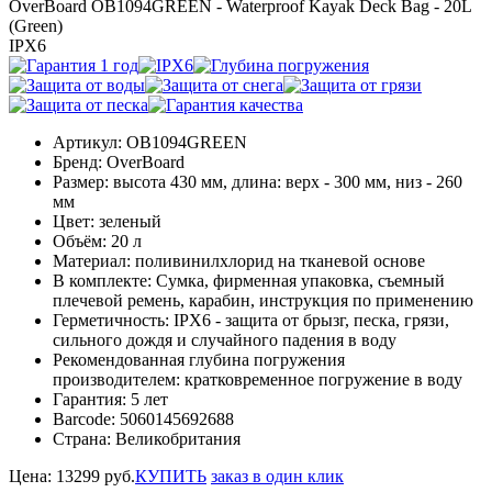
OverBoard OB1094GREEN - Waterproof Kayak Deck Bag - 20L
(Green)
IPX6
Артикул:
OB1094GREEN
Бренд:
OverBoard
Размер:
высота 430 мм, длина: верх - 300 мм, низ - 260
мм
Цвет:
зеленый
Объём:
20 л
Материал:
поливинилхлорид на тканевой основе
В комплекте:
Сумка, фирменная упаковка, съемный
плечевой ремень, карабин, инструкция по применению
Герметичность:
IPX6 - защита от брызг, песка, грязи,
сильного дождя и случайного падения в воду
Рекомендованная глубина погружения
производителем:
кратковременное погружение в воду
Гарантия:
5 лет
Barcode:
5060145692688
Страна:
Великобритания
Цена:
13299
руб.
КУПИТЬ
заказ в один клик