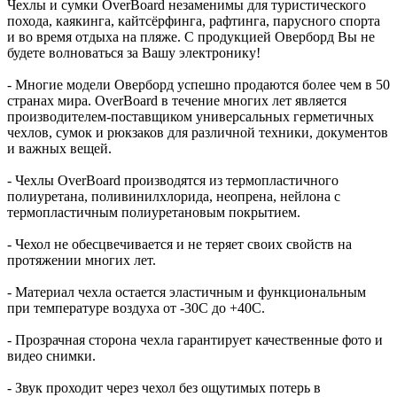
Чехлы и сумки OverBoard незаменимы для туристического
похода, каякинга, кайтсёрфинга, рафтинга, парусного спорта
и во время отдыха на пляже. С продукцией Оверборд Вы не
будете волноваться за Вашу электронику!
- Многие модели Оверборд успешно продаются более чем в 50
странах мира. OverBoard в течение многих лет является
производителем-поставщиком универсальных герметичных
чехлов, сумок и рюкзаков для различной техники, документов
и важных вещей.
- Чехлы OverBoard производятся из термопластичного
полиуретана, поливинилхлорида, неопрена, нейлона с
термопластичным полиуретановым покрытием.
- Чехол не обесцвечивается и не теряет своих свойств на
протяжении многих лет.
- Материал чехла остается эластичным и функциональным
при температуре воздуха от -30C до +40C.
- Прозрачная сторона чехла гарантирует качественные фото и
видео снимки.
- Звук проходит через чехол без ощутимых потерь в