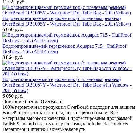
11 922
руб.
Водонепроницаемый гермомешок (с плечевым ремнем)
OverBoard OB1005Y - Waterproof Dry Tube Bag - 20L (Yellow)
6 050
руб.
Водонепроницаемый гермомешок Aquapac 715 - TrailProof
Drybags - 25L (Acid Green)
3 864
руб.
Водонепроницаемый гермомешок (с плечевым ремнем)
OverBoard OB1057Y - Waterproof Dry Tube Bag with Window -
20L (Yellow)
6 050
руб.
Описание бренда OverBoard
100% герметичная продукция OverBoard подходит для защиты
Вашей электроники от воды, песка, грязи и пыли. Все
материалы высокого качества и протестированы программой
British Standard и такими партнерами, как Industrial Products
Department и Intertek Labtest.
Развернуть