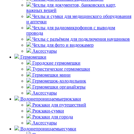
Чехлы для документов, банковских карт,
важных вещей
Чехлы и сумки для медицинского оборудования
и аптечки
Чехлы для радиомикрофонов с выводом
провода
Чехлы с разъёмом для подключения наушников
Чехлы для фото и видеокамер
Аксессуары
Гермомешки
Городские гермомешки
Туристические гермомешки
Гермомешки мини
Гермомешок-холодильник
Гермомешки органайзеры
Аксессуары
Водонепроницаемые
рюкзаки
Рюкзаки для путешествий
Рюкзаки-сумки
Рюкзаки для города
Аксессуары
Водонепроницаемые
сумки