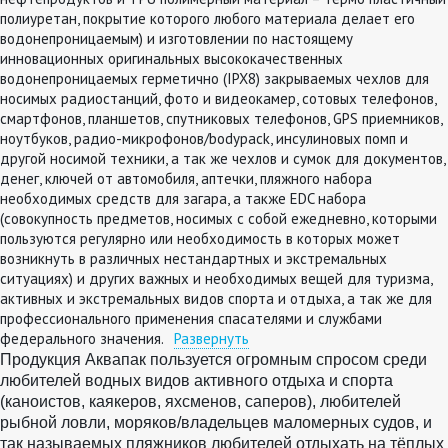
полиуретан, покрытие которого любого материала делает его
водонепроницаемым) и изготовлении по настоящему
инновационных оригинальных высококачественных
водонепроницаемых герметично (IPX8) закрываемых чехлов для
носимых радиостанций, фото и видеокамер, сотовых телефонов,
смартфонов, планшетов, спутниковых телефонов, GPS приемников,
ноутбуков, радио-микрофонов/bodypack, инсулиновых помп и
другой носимой техники, а так же чехлов и сумок для документов,
денег, ключей от автомобиля, аптечки, пляжного набора
необходимых средств для загара, а также EDC набора
(совокупность предметов, носимых с собой ежедневно, которыми
пользуются регулярно или необходимость в которых может
возникнуть в различных нестандартных и экстремальных
ситуациях) и других важных и необходимых вещей для туризма,
активных и экстремальных видов спорта и отдыха, а так же для
профессионального применения спасателями и службами
федерального значения.
Развернуть
Продукция Аквапак пользуется огромным спросом среди
любителей водных видов активного отдыха и спорта
(каноистов, каякеров, яхсменов, саперов), любителей
рыбной ловли,
моряков/владельцев маломерных судов
,
и
так называемых пляжников
люб
ителей
отдыхать на тёплых