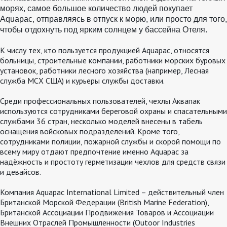
морях, самое
больш
о
е количество людей покупает
Aquapac, отправляясь в отпуск к морю, или просто для того,
чтобы отдохнуть под ярким солнцем у бассейна Отеля
.
К числу тех, кто пользуется продукцией Aquapac, относятся
больницы, строительные компании, работники морских буровых
установок, работники лесного хозяйства (например, Лесная
служба МСХ США) и курьеры службы доставки.
Среди профессиональных пользователей, чехлы Аквапак
используются сотрудниками береговой охраны и спасательными
службами 36 стран, несколько моделей внесены в табель
оснащения войсковых подразделений. Кроме того,
сотрудниками полиции, пожарной службы и скорой помощи по
всему миру отдают предпочтение именно Aquapac за
надёжность и простоту герметизации чехлов для средств связи
и девайсов.
Компания Aquapac International Limited – действительный член
Британской Морской Федерации (British Marine Federation),
Британской Ассоциации Продвижения Товаров и Ассоциации
Внешних Отраслей Промышленности (Outoor Industries