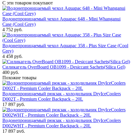
С эти товаром покупают
Водонепроницаемый чехол Aquapac 648 - Mini Whanganui
Case (Cool Grey)
4 752
руб.
Водонепроницаемый чехол Aquapac 358 - Plus Size Case (Cool
Grey)
4 458
руб.
Силикагель OverBoard OB1099 - Desiccant Sachets(Silica Gel)
400
руб.
Похожие товары
Водонепроницаемый рюкзак - холодильник DryIceCoolers
D002T - Premium Cooler Backpack – 20L
17 897
руб.
Водонепроницаемый рюкзак - холодильник DryIceCoolers
D002WHT - Premium Cooler Backpack – 20L
17 897
руб.