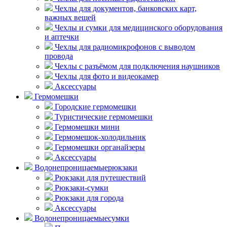
Чехлы для документов, банковских карт,
важных вещей
Чехлы и сумки для медицинского оборудования
и аптечки
Чехлы для радиомикрофонов с выводом
провода
Чехлы с разъёмом для подключения наушников
Чехлы для фото и видеокамер
Аксессуары
Гермомешки
Городские гермомешки
Туристические гермомешки
Гермомешки мини
Гермомешок-холодильник
Гермомешки органайзеры
Аксессуары
Водонепроницаемые
рюкзаки
Рюкзаки для путешествий
Рюкзаки-сумки
Рюкзаки для города
Аксессуары
Водонепроницаемые
сумки