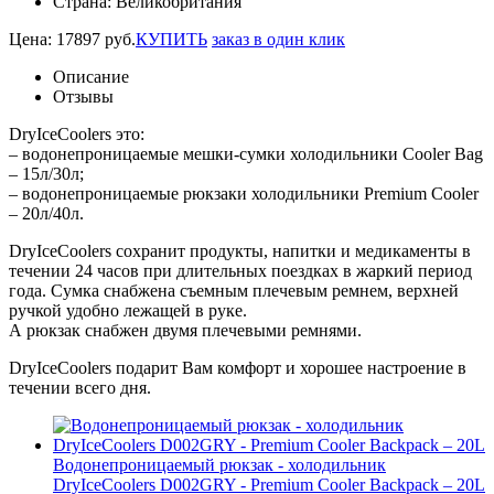
Страна:
Великобритания
Цена:
17897
руб.
КУПИТЬ
заказ в один клик
Описание
Отзывы
DryIceCoolers это:
– водонепроницаемые мешки-сумки холодильники Cooler Bag
– 15л/30л;
– водонепроницаемые рюкзаки холодильники Premium Cooler
– 20л/40л.
DryIceCoolers сохранит продукты, напитки и медикаменты в
течении 24 часов при длительных поездках в жаркий период
года. Сумка снабжена съемным плечевым ремнем, верхней
ручкой удобно лежащей в руке.
А рюкзак снабжен двумя плечевыми ремнями.
DryIceCoolers подарит Вам комфорт и хорошее настроение в
течении всего дня.
Водонепроницаемый рюкзак - холодильник
DryIceCoolers D002GRY - Premium Cooler Backpack – 20L