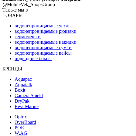
@MobileVek_ShopsGroup
Так же мы в
ТОВАРЫ
водонепроницаемые чехлы
водонепроницаемые рюкзаки
гермомешки
водонепроницаемые накидки
водонепроницаемые сумки
водонепроницаемые кейсы
подводные боксы
БРЕНДЫ
Aquapac
Aquatalk
Boxit
Camera Shield
DryPak
Ewa-Marine
Optrix
OverBoard
POE
W.AG