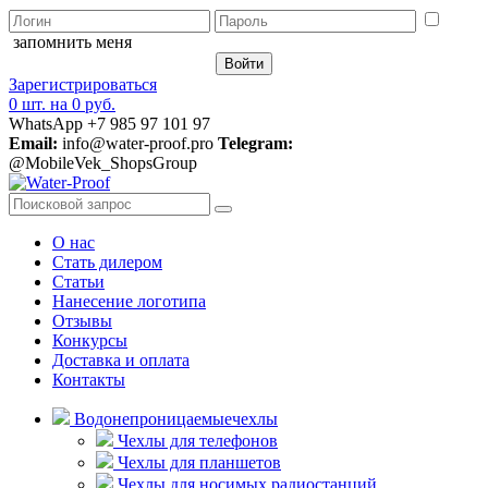
запомнить меня
Зарегистрироваться
0 шт.
на
0 руб.
WhatsApp +7 985 97 101 97
Email:
info@water-proof.pro
Telegram:
@MobileVek_ShopsGroup
О нас
Стать дилером
Статьи
Нанесение логотипа
Отзывы
Конкурсы
Доставка и оплата
Контакты
Водонепроницаемые
чехлы
Чехлы для телефонов
Чехлы для планшетов
Чехлы для носимых радиостанций