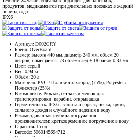
течении 24 часов. Идеально подходит для напитков,
продуктов, медикаментов при длительных поездках в жаркий
период года
IPX6
Артикул:
D002GRY
Бренд:
OverBoard
Размер:
высота 440 мм, диаметр 240 мм, объем 20
литров, помещается 1/3 объёма лёд + 18 банок 0.33 мл
Цвет:
серый
Вес:
0.94 кг
Объём:
20 л
Материал:
PVC / Поливинилхлорид (75%), Polyester /
Полиэстер (25%)
В комплекте:
Рюкзак, сетчатый мешок для
транспортировки, карабин, открывашка
Герметичность:
IPX6 - защита от брызг, песка, грязи,
сильного дождя и случайного падения в воду
Рекомендованная глубина погружения
производителем:
кратковременное погружение в воду
Гарантия:
1 год
Barcode:
5060145694712