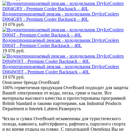
Водонепроницаемый рюкзак - холодильник DryIceCoolers
D004GRY - Premium Cooler Backpack – 40L
19 076
руб.
Водонепроницаемый рюкзак - холодильник DryIceCoolers
D004T - Premium Cooler Backpack – 40L
19 076
руб.
Водонепроницаемый рюкзак - холодильник DryIceCoolers
D004WHT - Premium Cooler Backpack – 40L
19 076
руб.
Описание бренда OverBoard
100% герметичная продукция OverBoard подходит для защиты
Вашей электроники от воды, песка, грязи и пыли. Все
материалы высокого качества и протестированы программой
British Standard и такими партнерами, как Industrial Products
Department и Intertek Labtest.
Развернуть
Чехлы и сумки OverBoard незаменимы для туристического
похода, каякинга, кайтсёрфинга, рафтинга, парусного спорта
и во время отдыха на пляже. С продукцией Оверборд Вы не