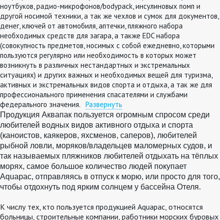
ноутбуков, радио-микрофонов/bodypack, инсулиновых помп и
другой носимой техники, а так же чехлов и сумок для документов,
денег, ключей от автомобиля, аптечки, пляжного набора
необходимых средств для загара, а также EDC набора
(совокупность предметов, носимых с собой ежедневно, которыми
пользуются регулярно или необходимость в которых может
возникнуть в различных нестандартных и экстремальных
ситуациях) и других важных и необходимых вещей для туризма,
активных и экстремальных видов спорта и отдыха, а так же для
профессионального применения спасателями и службами
федерального значения.
Развернуть
Продукция Аквапак пользуется огромным спросом среди
любителей водных видов активного отдыха и спорта
(каноистов, каякеров, яхсменов, саперов), любителей
рыбной ловли,
моряков/владельцев маломерных судов
,
и
так называемых пляжников
люб
ителей
отдыхать на тёплых
морях, самое
больш
о
е количество людей покупает
Aquapac, отправляясь в отпуск к морю, или просто для того,
чтобы отдохнуть под ярким солнцем у бассейна Отеля
.
К числу тех, кто пользуется продукцией Aquapac, относятся
больницы, строительные компании, работники морских буровых