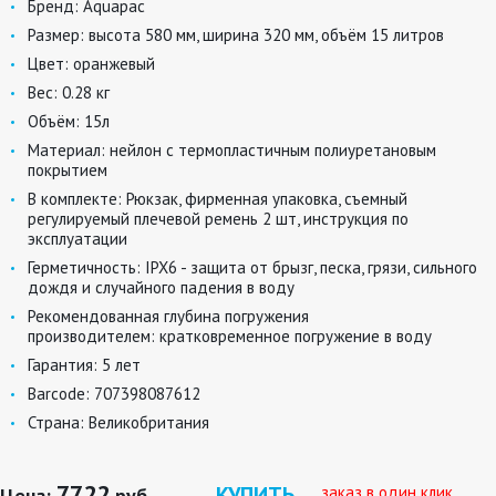
Бренд:
Aquapac
Размер:
высота 580 мм, ширина 320 мм, объём 15 литров
Цвет:
оранжевый
Вес:
0.28 кг
Объём:
15л
Материал:
нейлон с термопластичным полиуретановым
покрытием
В комплекте:
Рюкзак, фирменная упаковка, съемный
регулируемый плечевой ремень 2 шт, инструкция по
эксплуатации
Герметичность:
IPX6 - защита от брызг, песка, грязи, сильного
дождя и случайного падения в воду
Рекомендованная глубина погружения
производителем:
кратковременное погружение в воду
Гарантия:
5 лет
Barcode:
707398087612
Страна:
Великобритания
7722
КУПИТЬ
заказ в один клик
Цена:
руб.