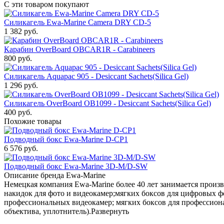
С эти товаром покупают
Силикагель Ewa-Marine Camera DRY CD-5
1 382
руб.
Карабин OverBoard OBCAR1R - Carabineers
800
руб.
Силикагель Aquapac 905 - Desiccant Sachets(Silica Gel)
1 296
руб.
Силикагель OverBoard OB1099 - Desiccant Sachets(Silica Gel)
400
руб.
Похожие товары
Подводный бокс Ewa-Marine D-CP1
6 576
руб.
Подводный бокс Ewa-Marine 3D-M/D-SW
Описание бренда Ewa-Marine
Немецкая компания Ewa-Marine более 40 лет занимается произв
накидок для фото и видеокамер;мягких боксов для цифровых фо
профессиональных видеокамер; мягких боксов для профессиона
объектива, уплотнитель).
Развернуть