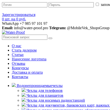
запом
Зарегистрироваться
0 шт.
на
0 руб.
WhatsApp +7 985 97 101 97
Email:
info@water-proof.pro
Telegram:
@MobileVek_ShopsGroup
О нас
Стать дилером
Статьи
Нанесение логотипа
Отзывы
Конкурсы
Доставка и оплата
Контакты
Водонепроницаемые
чехлы
Чехлы для телефонов
Чехлы для планшетов
Чехлы для носимых радиостанций
Чехлы для документов, банковских карт, важных