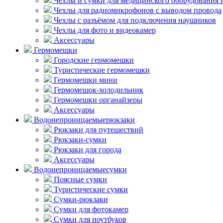
Чехлы и сумки для медицинского оборудования 
Чехлы для радиомикрофонов с выводом провода
Чехлы с разъёмом для подключения наушников
Чехлы для фото и видеокамер
Аксессуары
Гермомешки
Городские гермомешки
Туристические гермомешки
Гермомешки мини
Гермомешок-холодильник
Гермомешки органайзеры
Аксессуары
Водонепроницаемые
рюкзаки
Рюкзаки для путешествий
Рюкзаки-сумки
Рюкзаки для города
Аксессуары
Водонепроницаемые
сумки
Поясные сумки
Туристические сумки
Сумки-рюкзаки
Сумки для фотокамер
Сумки для ноутбуков