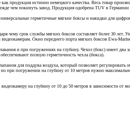
ак продукция истинно немецкого качества. Весь товар производ
режде чем покинуть завод. Продукция одобрена TUV в Германии
о универсальные герметичные мягкие боксы и накидки для цифро
аря чему срок службы мягких боксов составляет более 30 лет.
 видеокамерам. Окно переднего порта мягких боксов Ewa-Marine
лавания и при погружениях на глубину. Чехол (бокс) имеет два 
обеспечивают полную герметичность чехла (бокса).
паном для поддува воздуха, который позволяет регулировать о
 но при погружении на глубину от 10 метров нужно максимально 
идеокамеру на глубину от 10 до 50 метров в зависимости от мо