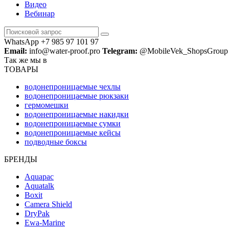
Видео
Вебинар
WhatsApp +7 985 97 101 97
Email:
info@water-proof.pro
Telegram:
@MobileVek_ShopsGroup
Так же мы в
ТОВАРЫ
водонепроницаемые чехлы
водонепроницаемые рюкзаки
гермомешки
водонепроницаемые накидки
водонепроницаемые сумки
водонепроницаемые кейсы
подводные боксы
БРЕНДЫ
Aquapac
Aquatalk
Boxit
Camera Shield
DryPak
Ewa-Marine