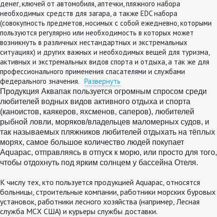
денег, ключей от автомобиля, аптечки, пляжного набора
необходимых средств для загара, а также EDC набора
(совокупность предметов, носимых с собой ежедневно, которыми
пользуются регулярно или необходимость в которых может
возникнуть в различных нестандартных и экстремальных
ситуациях) и других важных и необходимых вещей для туризма,
активных и экстремальных видов спорта и отдыха, а так же для
профессионального применения спасателями и службами
федерального значения.
Развернуть
Продукция Аквапак пользуется огромным спросом среди
любителей водных видов активного отдыха и спорта
(каноистов, каякеров, яхсменов, саперов), любителей
рыбной ловли,
моряков/владельцев маломерных судов
,
и
так называемых пляжников
люб
ителей
отдыхать на тёплых
морях, самое
больш
о
е количество людей покупает
Aquapac, отправляясь в отпуск к морю, или просто для того,
чтобы отдохнуть под ярким солнцем у бассейна Отеля
.
К числу тех, кто пользуется продукцией Aquapac, относятся
больницы, строительные компании, работники морских буровых
установок, работники лесного хозяйства (например, Лесная
служба МСХ США) и курьеры службы доставки.