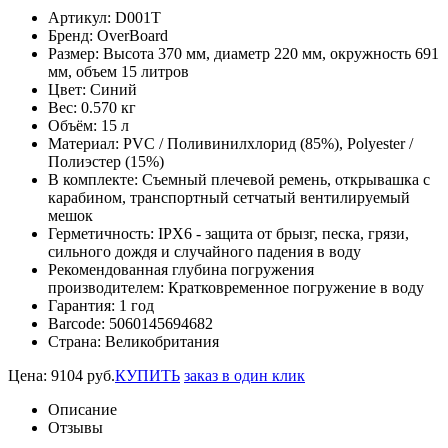
Артикул:
D001T
Бренд:
OverBoard
Размер:
Высота 370 мм, диаметр 220 мм, окружность 691
мм, объем 15 литров
Цвет:
Синий
Вес:
0.570 кг
Объём:
15 л
Материал:
PVC / Поливинилхлорид (85%), Polyester /
Полиэстер (15%)
В комплекте:
Съемный плечевой ремень, открывашка с
карабином, транспортный сетчатый вентилируемый
мешок
Герметичность:
IPX6 - защита от брызг, песка, грязи,
сильного дождя и случайного падения в воду
Рекомендованная глубина погружения
производителем:
Кратковременное погружение в воду
Гарантия:
1 год
Barcode:
5060145694682
Страна:
Великобритания
Цена:
9104
руб.
КУПИТЬ
заказ в один клик
Описание
Отзывы