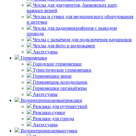
Чехлы для документов, банковских карт,
важных вещей
Чехлы и сумки для медицинского оборудования
и аптечки
Чехлы для радиомикрофонов с выводом
провода
Чехлы с разъёмом для подключения наушников
Чехлы для фото и видеокамер
Аксессуары
Гермомешки
Городские гермомешки
Туристические гермомешки
Гермомешки мини
Гермомешок-холодильник
Гермомешки органайзеры
Аксессуары
Водонепроницаемые
рюкзаки
Рюкзаки для путешествий
Рюкзаки-сумки
Рюкзаки для города
Аксессуары
Водонепроницаемые
сумки