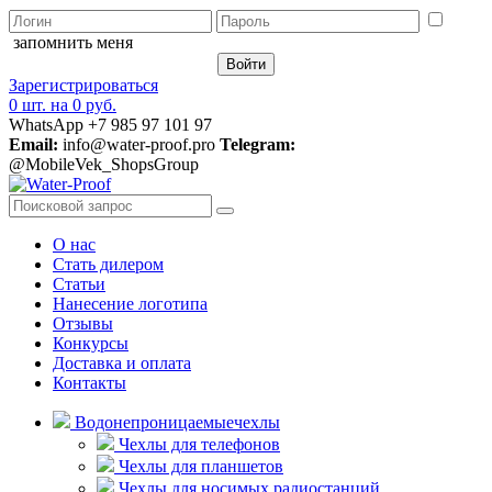
запомнить меня
Зарегистрироваться
0 шт.
на
0 руб.
WhatsApp +7 985 97 101 97
Email:
info@water-proof.pro
Telegram:
@MobileVek_ShopsGroup
О нас
Стать дилером
Статьи
Нанесение логотипа
Отзывы
Конкурсы
Доставка и оплата
Контакты
Водонепроницаемые
чехлы
Чехлы для телефонов
Чехлы для планшетов
Чехлы для носимых радиостанций