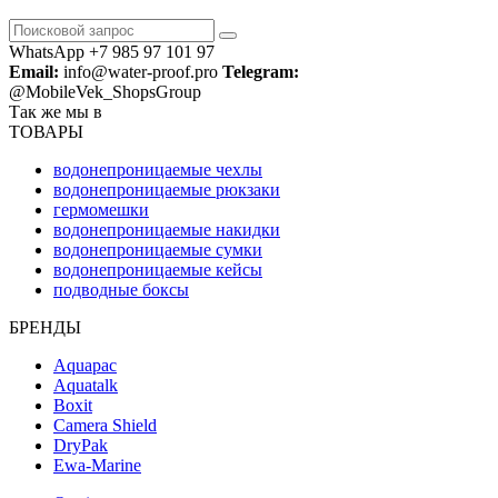
WhatsApp +7 985 97 101 97
Email:
info@water-proof.pro
Telegram:
@MobileVek_ShopsGroup
Так же мы в
ТОВАРЫ
водонепроницаемые чехлы
водонепроницаемые рюкзаки
гермомешки
водонепроницаемые накидки
водонепроницаемые сумки
водонепроницаемые кейсы
подводные боксы
БРЕНДЫ
Aquapac
Aquatalk
Boxit
Camera Shield
DryPak
Ewa-Marine