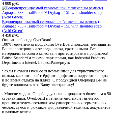
4 909
руб.
Водонепроницаемый гермомешок (с плечевым ремнем)
Aquapac 733 - TrailProof™ Drybag – 15L with shoulder strap
(Acid Green)
4 458
руб.
Описание бренда OverBoard
100% герметичная продукция OverBoard подходит для защиты
Вашей электроники от воды, песка, грязи и пыли. Все
материалы высокого качества и протестированы программой
British Standard и такими партнерами, как Industrial Products
Department и Intertek Labtest.
Развернуть
Чехлы и сумки OverBoard незаменимы для туристического
похода, каякинга, кайтсёрфинга, рафтинга, парусного спорта
и во время отдыха на пляже. С продукцией Оверборд Вы не
будете волноваться за Вашу электронику!
- Многие модели Оверборд успешно продаются более чем в 50
странах мира. OverBoard в течение многих лет является
производителем-поставщиком универсальных герметичных
чехлов, сумок и рюкзаков для различной техники, документов
и важных вещей.