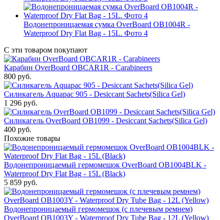
Водонепроницаемая сумка OverBoard OB1004R -
Waterproof Dry Flat Bag - 15L. Фото 4
С эти товаром покупают
Карабин OverBoard OBCAR1R - Carabineers
800
руб.
Силикагель Aquapac 905 - Desiccant Sachets(Silica Gel)
1 296
руб.
Силикагель OverBoard OB1099 - Desiccant Sachets(Silica Gel)
400
руб.
Похожие товары
Водонепроницаемый гермомешок OverBoard OB1004BLK -
Waterproof Dry Flat Bag - 15L (Black)
5 859
руб.
Водонепроницаемый гермомешок (с плечевым ремнем)
OverBoard OB1003Y - Waterproof Dry Tube Bag - 12L (Yellow)