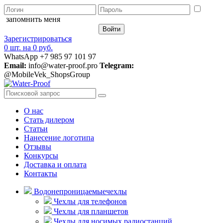
запомнить меня
Зарегистрироваться
0 шт.
на
0 руб.
WhatsApp +7 985 97 101 97
Email:
info@water-proof.pro
Telegram:
@MobileVek_ShopsGroup
О нас
Стать дилером
Статьи
Нанесение логотипа
Отзывы
Конкурсы
Доставка и оплата
Контакты
Водонепроницаемые
чехлы
Чехлы для телефонов
Чехлы для планшетов
Чехлы для носимых радиостанций