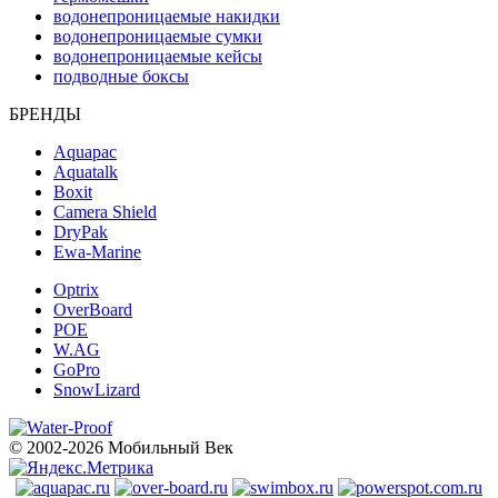
водонепроницаемые накидки
водонепроницаемые сумки
водонепроницаемые кейсы
подводные боксы
БРЕНДЫ
Aquapac
Aquatalk
Boxit
Camera Shield
DryPak
Ewa-Marine
Optrix
OverBoard
POE
W.AG
GoPro
SnowLizard
© 2002-2026 Мобильный Век