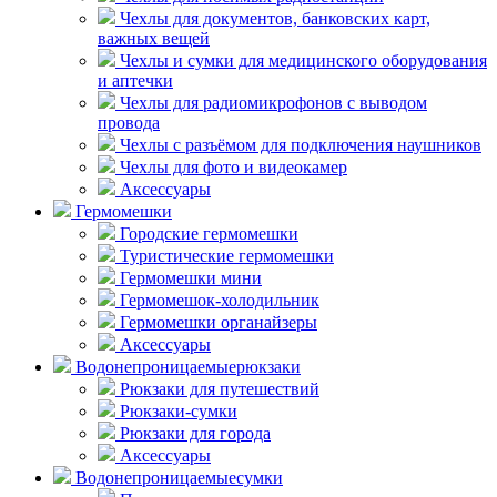
Чехлы для документов, банковских карт,
важных вещей
Чехлы и сумки для медицинского оборудования
и аптечки
Чехлы для радиомикрофонов с выводом
провода
Чехлы с разъёмом для подключения наушников
Чехлы для фото и видеокамер
Аксессуары
Гермомешки
Городские гермомешки
Туристические гермомешки
Гермомешки мини
Гермомешок-холодильник
Гермомешки органайзеры
Аксессуары
Водонепроницаемые
рюкзаки
Рюкзаки для путешествий
Рюкзаки-сумки
Рюкзаки для города
Аксессуары
Водонепроницаемые
сумки