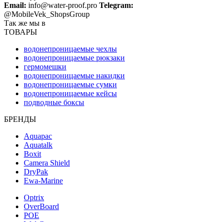
Email:
info@water-proof.pro
Telegram:
@MobileVek_ShopsGroup
Так же мы в
ТОВАРЫ
водонепроницаемые чехлы
водонепроницаемые рюкзаки
гермомешки
водонепроницаемые накидки
водонепроницаемые сумки
водонепроницаемые кейсы
подводные боксы
БРЕНДЫ
Aquapac
Aquatalk
Boxit
Camera Shield
DryPak
Ewa-Marine
Optrix
OverBoard
POE