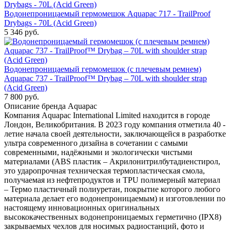
Водонепроницаемый гермомешок Aquapac 717 - TrailProof
Drybags - 70L (Acid Green)
5 346
руб.
Водонепроницаемый гермомешок (с плечевым ремнем)
Aquapac 737 - TrailProof™ Drybag – 70L with shoulder strap
(Acid Green)
7 800
руб.
Описание бренда Aquapac
Компания Aquapac International Limited находится в городе
Лондон, Великобритания. В 2023 году компания отметила 40 -
летие начала своей деятельности, заключающейся в разработке
ультра современного дизайна в сочетании с самыми
современными, надёжными и экологически чистыми
материалами (ABS пластик – Акрилонитрилбутадиенстирол,
это ударопрочная техническая термопластическая смола,
получаемая из нефтепродуктов и TPU полимерный материал
– Термо пластичный полиуретан, покрытие которого любого
материала делает его водонепроницаемым) и изготовлении по
настоящему инновационных оригинальных
высококачественных водонепроницаемых герметично (IPX8)
закрываемых чехлов для носимых радиостанций, фото и