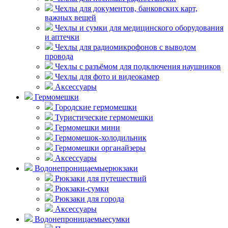
Чехлы для документов, банковских карт,
важных вещей
Чехлы и сумки для медицинского оборудования
и аптечки
Чехлы для радиомикрофонов с выводом
провода
Чехлы с разъёмом для подключения наушников
Чехлы для фото и видеокамер
Аксессуары
Гермомешки
Городские гермомешки
Туристические гермомешки
Гермомешки мини
Гермомешок-холодильник
Гермомешки органайзеры
Аксессуары
Водонепроницаемые
рюкзаки
Рюкзаки для путешествий
Рюкзаки-сумки
Рюкзаки для города
Аксессуары
Водонепроницаемые
сумки