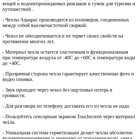
вещей и водонепроницаемых рюкзаков и сумок для туризма и
путишествий .
- Чехлы Aquapac производятся из полимеров, соединенных
между собой высокочастотной сваркой.
- Чехол не обесцвечивается и не теряет своих свойств на
протяжении многих лет.
- Материал чехла остается эластичным и функциональным
при температуре воздуха от -40C до +60C и температуре воды
до +40C.
- Прозрачная сторона чехла гарантирует качественные фото и
видео снимки.
- Звук проходит через чехол без ощутимых потерь в
громкости.
- Для разговора по телефону доставать его из чехла не надо.
- Пользуйтесь сенсорным экраном Touchscreen через материал
чехла.
- Уникальная система герметизации делает чехлы абсолютно
водонепроницаемыми и защищает от попадания воды, снега,