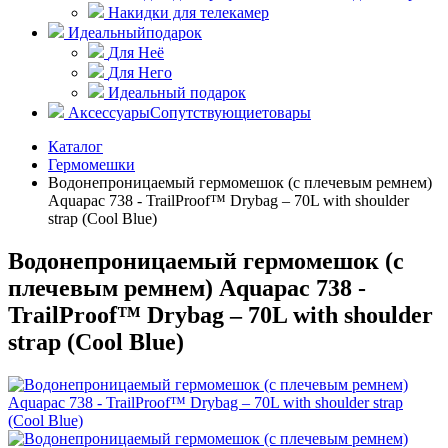
Накидки для телекамер
Идеальный
подарок
Для Неё
Для Него
Идеальный подарок
Аксессуары
Сопутствующие
товары
Каталог
Гермомешки
Водонепроницаемый гермомешок (с плечевым ремнем)
Aquapac 738 - TrailProof™ Drybag – 70L with shoulder
strap (Cool Blue)
Водонепроницаемый гермомешок (с
плечевым ремнем) Aquapac 738 -
TrailProof™ Drybag – 70L with shoulder
strap (Cool Blue)