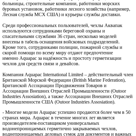
больницы, строительные компании, работники морских
буровых установок, работники лесного хозяйства (например,
Лесная служба МСХ США) и курьеры службы доставки.
Среди профессиональных пользователей, чехлы Аквапак
используются сотрудниками береговой охраны и
спасательными службами 36 стран, несколько моделей
внесены в табель оснащения войсковых подразделений.
Кроме того, сотрудниками полиции, пожарной службы и
скорой помощи по всему миру отдают предпочтение
именно Aquapac за надёжность и простоту герметизации
чехлов для средств связи и девайсов.
Компания Aquapac International Limited – действительный член
Британской Морской Федерации (British Marine Federation),
Британской Ассоциации Продвижения Товаров и
Ассоциации Внешних Отраслей Промышленности (Outoor
Industries Assosiation), а также Ассоциации Внешних Отраслей
Промышленности США (Outoor Industries Assosiation).
- Многие модели Aquapac успешно продаются более чем в 50
странах мира. Aquapac в течение многих лет является
производителем-поставщиком универсальных
водонепроницаемых герметично закрываемых чехлов,
воднепроницаемых деловых сумок для документов и важных