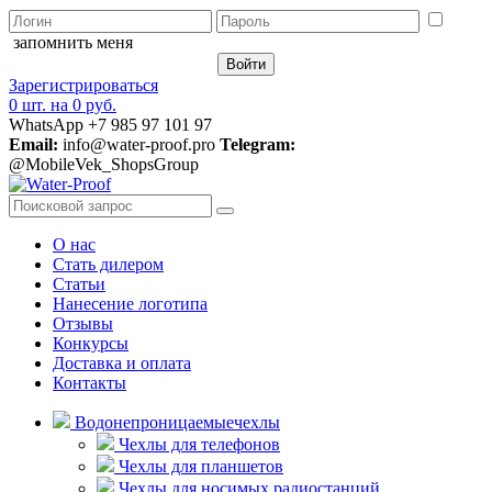
запомнить меня
Зарегистрироваться
0 шт.
на
0 руб.
WhatsApp +7 985 97 101 97
Email:
info@water-proof.pro
Telegram:
@MobileVek_ShopsGroup
О нас
Стать дилером
Статьи
Нанесение логотипа
Отзывы
Конкурсы
Доставка и оплата
Контакты
Водонепроницаемые
чехлы
Чехлы для телефонов
Чехлы для планшетов
Чехлы для носимых радиостанций