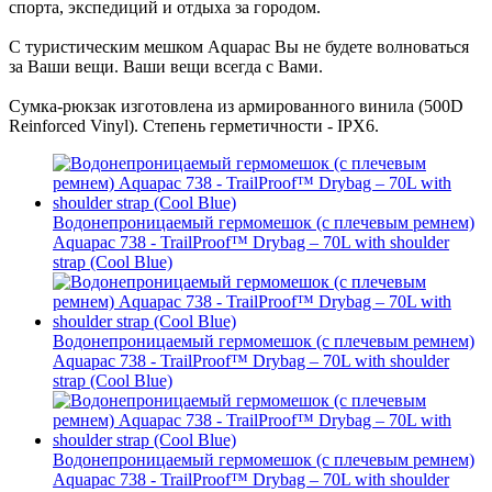
спорта, экспедиций и отдыха за городом.
С туристическим мешком Aquapac Вы не будете волноваться
за Ваши вещи. Ваши вещи всегда с Вами.
Сумка-рюкзак изготовлена из армированного винила (500D
Reinforced Vinyl). Степень герметичности - IPX6.
Водонепроницаемый гермомешок (с плечевым ремнем)
Aquapac 738 - TrailProof™ Drybag – 70L with shoulder
strap (Cool Blue)
Водонепроницаемый гермомешок (с плечевым ремнем)
Aquapac 738 - TrailProof™ Drybag – 70L with shoulder
strap (Cool Blue)
Водонепроницаемый гермомешок (с плечевым ремнем)
Aquapac 738 - TrailProof™ Drybag – 70L with shoulder