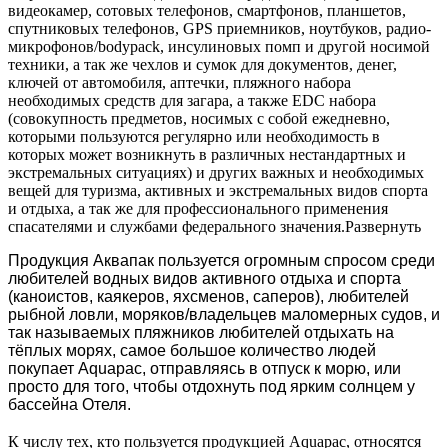
видеокамер, сотовых телефонов, смартфонов, планшетов,
спутниковых телефонов, GPS приемников, ноутбуков, радио-
микрофонов/bodypack, инсулиновых помп и другой носимой
техники, а так же чехлов и сумок для документов, денег,
ключей от автомобиля, аптечки, пляжного набора
необходимых средств для загара, а также EDC набора
(совокупность предметов, носимых с собой ежедневно,
которыми пользуются регулярно или необходимость в
которых может возникнуть в различных нестандартных и
экстремальных ситуациях) и других важных и необходимых
вещей для туризма, активных и экстремальных видов спорта
и отдыха, а так же для профессионального применения
спасателями и службами федерального значения.
Развернуть
Продукция Аквапак пользуется огромным спросом среди
любителей водных видов активного отдыха и спорта
(каноистов, каякеров, яхсменов, саперов), любителей
рыбной ловли,
моряков/владельцев маломерных судов
,
и
так называемых пляжников
люб
ителей
отдыхать на
тёплых морях, самое
больш
о
е количество людей
покупает
Aquapac, отправляясь в отпуск к морю, или
просто для того, чтобы отдохнуть под ярким солнцем у
бассейна Отеля
.
К числу тех, кто пользуется продукцией Aquapac, относятся