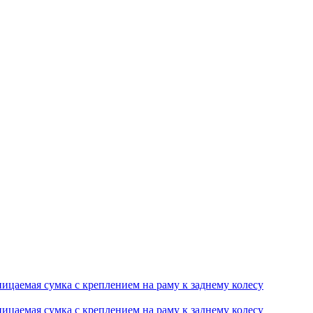
ицаемая сумка с креплением на раму к заднему колесу
ицаемая сумка с креплением на раму к заднему колесу