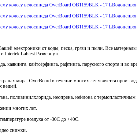
Водонепрон
Водонепрон
Водонепрон
шей электроники от воды, песка, грязи и пыли. Все материалы 
 Intertek Labtest.
Развернуть
а, каякинга, кайтсёрфинга, рафтинга, парусного спорта и во в
странах мира. OverBoard в течение многих лет является произв
ых вещей.
етана, поливинилхлорида, неопрена, нейлона с термопластичны
яжении многих лет.
температуре воздуха от -30C до +40C.
видео снимки.