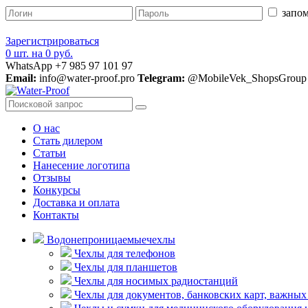
запом
Зарегистрироваться
0 шт.
на
0 руб.
WhatsApp +7 985 97 101 97
Email:
info@water-proof.pro
Telegram:
@MobileVek_ShopsGroup
О нас
Стать дилером
Статьи
Нанесение логотипа
Отзывы
Конкурсы
Доставка и оплата
Контакты
Водонепроницаемые
чехлы
Чехлы для телефонов
Чехлы для планшетов
Чехлы для носимых радиостанций
Чехлы для документов, банковских карт, важных