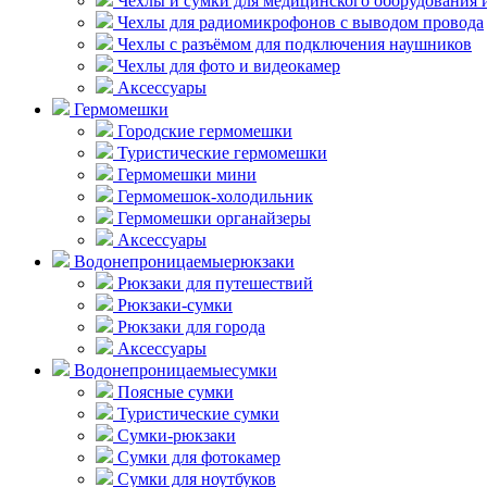
Чехлы и сумки для медицинского оборудования 
Чехлы для радиомикрофонов с выводом провода
Чехлы с разъёмом для подключения наушников
Чехлы для фото и видеокамер
Аксессуары
Гермомешки
Городские гермомешки
Туристические гермомешки
Гермомешки мини
Гермомешок-холодильник
Гермомешки органайзеры
Аксессуары
Водонепроницаемые
рюкзаки
Рюкзаки для путешествий
Рюкзаки-сумки
Рюкзаки для города
Аксессуары
Водонепроницаемые
сумки
Поясные сумки
Туристические сумки
Сумки-рюкзаки
Сумки для фотокамер
Сумки для ноутбуков