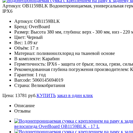
Артикул: OB1159BLK
Водонепроницаемая, универсальная герм
IPX6
Артикул:
OB1159BLK
Бренд:
OverBoard
Размер:
Высота 380 мм, глубина: верх - 300 мм, низ - 220
Цвет:
Черный
Вес:
1.09 кг
Объём:
17 л
Материал:
поливинилхлорид на тканевой основе
В комплекте:
Карабин
Герметичность:
IPX6 - защита от брызг, песка, грязи, сил
Рекомендованная глубина погружения производителем:
К
Гарантия:
1 год
Barcode:
5060145694019
Страна:
Великобритания
Цена:
13781
руб.
КУПИТЬ
заказ в один клик
Описание
Отзывы
велосипеда OverBoard OB1159BLK - 17 L