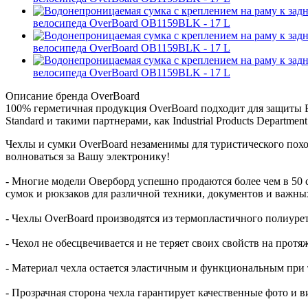
велосипеда OverBoard OB1159BLK - 17 L
велосипеда OverBoard OB1159BLK - 17 L
велосипеда OverBoard OB1159BLK - 17 L
Описание бренда OverBoard
100% герметичная продукция OverBoard подходит для защиты Ва
Standard и такими партнерами, как Industrial Products Department и
Чехлы и сумки OverBoard незаменимы для туристического поход
волноваться за Вашу электронику!
- Многие модели Оверборд успешно продаются более чем в 50 
сумок и рюкзаков для различной техники, документов и важн
- Чехлы OverBoard производятся из термопластичного полиур
- Чехол не обесцвечивается и не теряет своих свойств на прот
- Материал чехла остается эластичным и функциональным при 
- Прозрачная сторона чехла гарантирует качественные фото и 