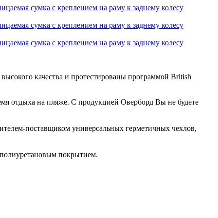
ицаемая сумка с креплением на раму к заднему колесу
ицаемая сумка с креплением на раму к заднему колесу
ицаемая сумка с креплением на раму к заднему колесу
высокого качества и протестированы программой British
ремя отдыха на пляже. С продукцией Оверборд Вы не будете
одителем-поставщиком универсальных герметичных чехлов,
м полиуретановым покрытием.