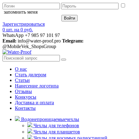
запомнить меня
Зарегистрироваться
0 шт.
на
0 руб.
WhatsApp +7 985 97 101 97
Email:
info@water-proof.pro
Telegram:
@MobileVek_ShopsGroup
О нас
Стать дилером
Статьи
Нанесение логотипа
Отзывы
Конкурсы
Доставка и оплата
Контакты
Водонепроницаемые
чехлы
Чехлы для телефонов
Чехлы для планшетов
Чехлы для носимых радиостанций