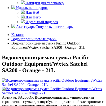
Накидки для телекамер
Идеальный
подарок
Для Неё
Для Него
Идеальный подарок
Аксессуары
Сопутствующие
товары
Каталог
Водонепроницаемые сумки
Водонепроницаемая сумка Pacific Outdoor
Equipment/Wxtex Satchel SA200 - Orange - 21L
Водонепроницаемая сумка Pacific
Outdoor Equipment/Wxtex Satchel
SA200 - Orange - 21L
Артикул: SA200OR
Водонепроницаемая, универсальная
герметичная сумка для ноутбука и портативной электроники с
откидным карманом органайзером, с съемным плечевым