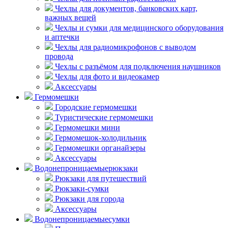
Чехлы для документов, банковских карт,
важных вещей
Чехлы и сумки для медицинского оборудования
и аптечки
Чехлы для радиомикрофонов с выводом
провода
Чехлы с разъёмом для подключения наушников
Чехлы для фото и видеокамер
Аксессуары
Гермомешки
Городские гермомешки
Туристические гермомешки
Гермомешки мини
Гермомешок-холодильник
Гермомешки органайзеры
Аксессуары
Водонепроницаемые
рюкзаки
Рюкзаки для путешествий
Рюкзаки-сумки
Рюкзаки для города
Аксессуары
Водонепроницаемые
сумки