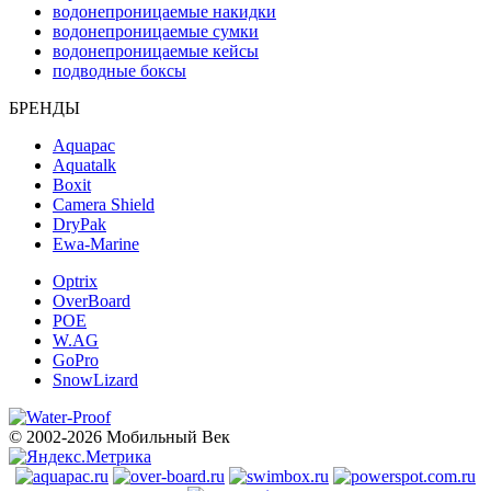
водонепроницаемые накидки
водонепроницаемые сумки
водонепроницаемые кейсы
подводные боксы
БРЕНДЫ
Aquapac
Aquatalk
Boxit
Camera Shield
DryPak
Ewa-Marine
Optrix
OverBoard
POE
W.AG
GoPro
SnowLizard
© 2002-2026 Мобильный Век