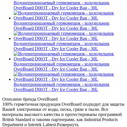
Водонепроницаемый гермомешок - холодильник
OverBoard D003T - Dry Ice Cooler Bag - 30L
Водонепроницаемый гермомешок - холодильник
OverBoard D003T - Dry Ice Cooler Bag - 30L
Водонепроницаемый гермомешок - холодильник
OverBoard D003T - Dry Ice Cooler Bag - 30L
Водонепроницаемый гермомешок - холодильник
OverBoard D003T - Dry Ice Cooler Bag - 30L
Водонепроницаемый гермомешок - холодильник
OverBoard D003T - Dry Ice Cooler Bag - 30L
Описание бренда OverBoard
100% герметичная продукция OverBoard подходит для защиты
Вашей электроники от воды, песка, грязи и пыли. Все
материалы высокого качества и протестированы программой
British Standard и такими партнерами, как Industrial Products
Department и Intertek Labtest.
Развернуть