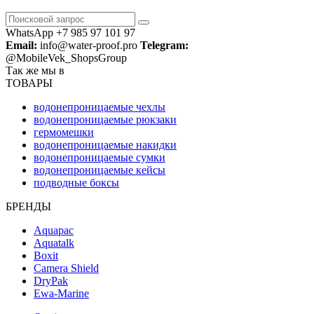
WhatsApp +7 985 97 101 97
Email:
info@water-proof.pro
Telegram:
@MobileVek_ShopsGroup
Так же мы в
ТОВАРЫ
водонепроницаемые чехлы
водонепроницаемые рюкзаки
гермомешки
водонепроницаемые накидки
водонепроницаемые сумки
водонепроницаемые кейсы
подводные боксы
БРЕНДЫ
Aquapac
Aquatalk
Boxit
Camera Shield
DryPak
Ewa-Marine