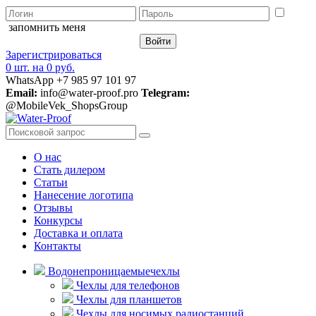
запомнить меня
Зарегистрироваться
0 шт.
на
0 руб.
WhatsApp +7 985 97 101 97
Email:
info@water-proof.pro
Telegram:
@MobileVek_ShopsGroup
О нас
Стать дилером
Статьи
Нанесение логотипа
Отзывы
Конкурсы
Доставка и оплата
Контакты
Водонепроницаемые
чехлы
Чехлы для телефонов
Чехлы для планшетов
Чехлы для носимых радиостанций