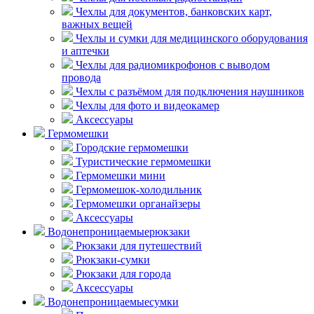
Чехлы для документов, банковских карт,
важных вещей
Чехлы и сумки для медицинского оборудования
и аптечки
Чехлы для радиомикрофонов с выводом
провода
Чехлы с разъёмом для подключения наушников
Чехлы для фото и видеокамер
Аксессуары
Гермомешки
Городские гермомешки
Туристические гермомешки
Гермомешки мини
Гермомешок-холодильник
Гермомешки органайзеры
Аксессуары
Водонепроницаемые
рюкзаки
Рюкзаки для путешествий
Рюкзаки-сумки
Рюкзаки для города
Аксессуары
Водонепроницаемые
сумки