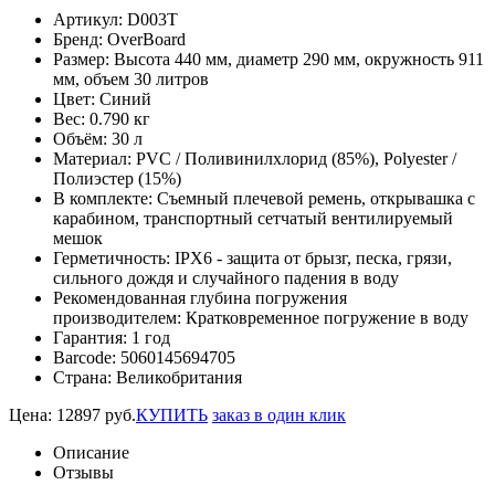
Артикул:
D003T
Бренд:
OverBoard
Размер:
Высота 440 мм, диаметр 290 мм, окружность 911
мм, объем 30 литров
Цвет:
Синий
Вес:
0.790 кг
Объём:
30 л
Материал:
PVC / Поливинилхлорид (85%), Polyester /
Полиэстер (15%)
В комплекте:
Съемный плечевой ремень, открывашка с
карабином, транспортный сетчатый вентилируемый
мешок
Герметичность:
IPX6 - защита от брызг, песка, грязи,
сильного дождя и случайного падения в воду
Рекомендованная глубина погружения
производителем:
Кратковременное погружение в воду
Гарантия:
1 год
Barcode:
5060145694705
Страна:
Великобритания
Цена:
12897
руб.
КУПИТЬ
заказ в один клик
Описание
Отзывы